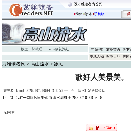
设万维读者为首页
首
简体
繁体
手机版
版主：
郝就唱
、
Serena藕花深处
五 味 斋
茗香茶语
天下
史地人物
军事天地
跨国
万维读者网
>
高山流水
> 跟帖
歌好人美景美。
送交者:
ialord
2026月07月06日13:09:56 于 [高山流水]
发送悄悄话
回 答:
我在一首情歌里想你
由
溪水清幽
于 2026-07-04 09:57:10
无内容
0%(0)