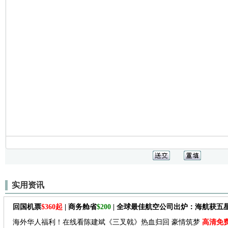
实用资讯
回国机票
$360起
| 商务舱省
$200
| 全球最佳航空公司出炉：海航获五
海外华人福利！在线看陈建斌《三叉戟》热血归回 豪情筑梦
高清免