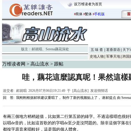
设万维读者为首页
首
简体
繁体
手机版
版主：
郝就唱
、
Serena藕花深处
五 味 斋
茗香茶语
天下
史地人物
军事天地
跨国
万维读者网
>
高山流水
> 跟帖
哇，藕花這麼認真呢！果然這樣
送交者:
郝就唱
2026月07月06日19:21:49 于 [高山流水]
发送悄悄话
回 答:
我刚刚根据郝班建议重唱了， 制作了新的视频贴上了， 谢郝提点
由
Sere
有兩三個地方稍稍超值，比如第二行第五節的綠字。不過這樣唱也很好
以唱de音的，比如這首歌的的字唱de至少是沒問題的。除非這個字落
都按字原音來唱較好，這是我的個人體會。