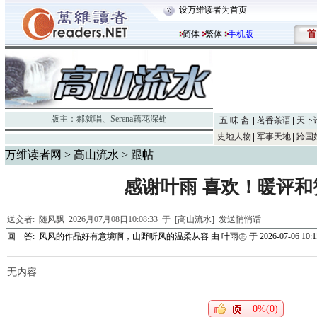
设万维读者为首页
首
简体
繁体
手机版
版主：
郝就唱
、
Serena藕花深处
五 味 斋
茗香茶语
天下
史地人物
军事天地
跨国
万维读者网
>
高山流水
> 跟帖
感谢叶雨 喜欢！暖评和
送交者:
随风飘
2026月07月08日10:08:33 于 [高山流水]
发送悄悄话
回 答:
风风的作品好有意境啊，山野听风的温柔从容
由
叶雨㊣
于 2026-07-06 10:1
无内容
0%(0)