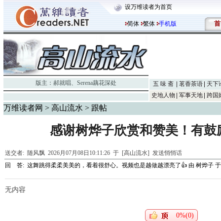
设万维读者为首页
首
简体
繁体
手机版
版主：
郝就唱
、
Serena藕花深处
五 味 斋
茗香茶语
天下
史地人物
军事天地
跨国
万维读者网
>
高山流水
> 跟帖
感谢树烨子欣赏和赞美！有鼓
送交者:
随风飘
2026月07月08日10:11:26 于 [高山流水]
发送悄悄话
回 答:
这舞跳得柔柔美美的，看着很舒心。视频也是越做越漂亮了👍
由
树烨子
于 
无内容
0%(0)