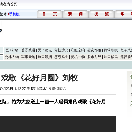
读者为首页
首
页
新
闻
视
频
博
繁体
手机版
五 味 斋
茗香茶语
天下论坛
竞技沙龙
彩虹之约
摄友部落
诗词歌赋
七荤八
史地人物
军事天地
跨国婚姻
恋恋风尘
灵机一动
股市财经
加国移民
流行前
】戏歌《花好月圆》刘牧
09月23日18:13:27 于 [高山流水]
发送悄悄话
之际，特为大家送上一首一人唱俩角的戏歌《花好月