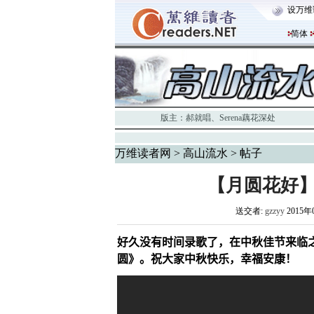
设万维
简体
版主：
郝就唱
、
Serena藕花深处
万维读者网
>
高山流水
> 帖子
【月圆花好
送交者:
gzzyy
2015年
好久没有时间录歌了，
在中秋佳节来临
圆》。祝大家中秋快乐，幸福安康！