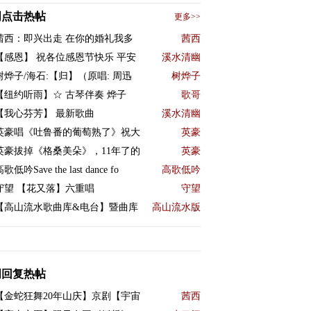
周点击热帖
更多>>
茜西：即兴出走 在你的婚礼我多
茜西
【感恩】 祝各位感恩节快乐 平安
溪水清幽
树烨子/海石:【归】（原唱: 周迅
树烨子
【纽约听雨】☆ 古琴伴奏 烨子
歌哥
【我心芬芳】 最新歌曲
溪水清幽
英豪唱《吐鲁番的葡萄熟了》祝大
英豪
英豪拔掉《格桑美朵》，11年了的
英豪
歌低吟Save the last dance fo
高歌低吟
守望 【花又落】六重唱
守望
【高山流水歌曲库&电台】暨曲库
高山流水版
周回复热帖
【金蛇狂舞20年山庆】京剧【宇宙
茜西