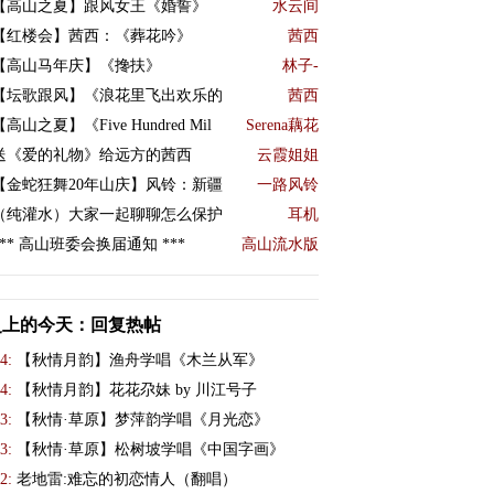
【高山之夏】跟风女王《婚誓》
水云间
【红楼会】茜西：《葬花吟》
茜西
【高山马年庆】《搀扶》
林子-
【坛歌跟风】《浪花里飞出欢乐的
茜西
【高山之夏】《Five Hundred Mil
Serena藕花
送《爱的礼物》给远方的茜西
云霞姐姐
【金蛇狂舞20年山庆】风铃：新疆
一路风铃
（纯灌水）大家一起聊聊怎么保护
耳机
*** 高山班委会换届通知 ***
高山流水版
史上的今天：回复热帖
4:
【秋情月韵】渔舟学唱《木兰从军》
4:
【秋情月韵】花花尕妹 by 川江号子
3:
【秋情·草原】梦萍韵学唱《月光恋》
3:
【秋情·草原】松树坡学唱《中国字画》
2:
老地雷:难忘的初恋情人（翻唱）