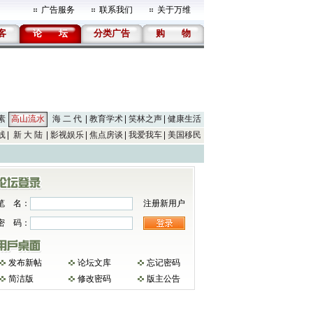
广告服务
联系我们
关于万维
客
论
坛
分类广告
购
物
素
高山流水
海 二 代
教育学术
笑林之声
健康生活
线
新 大 陆
影视娱乐
焦点房谈
我爱我车
美国移民
笔 名：
注册新用户
密 码：
发布新帖
论坛文库
忘记密码
简洁版
修改密码
版主公告