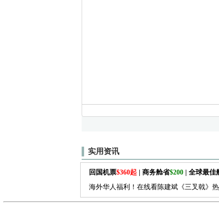
实用资讯
回国机票
$360起
| 商务舱省
$200
| 全球最
海外华人福利！在线看陈建斌《三叉戟》热