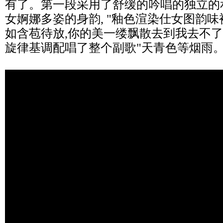
有了。第一段采用了舒缓的吟唱的独立的
女婀娜多姿的身韵, "釉色渲染仕女图韵味
如含苞待放,你的美一缕飘散去到我去不了
旋律基调配唱了整个副歌"天青色等烟雨。