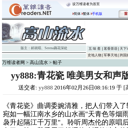
设万维读者为首页
首
简体
繁体
手机版
版主：
郝就唱
、
Serena藕花深处
五 味 斋
茗香茶语
天下
史地人物
军事天地
跨国
万维读者网
>
高山流水
> 帖子
yy888:青花瓷 唯美男女和
送交者:
yy888
2016年02月26日08:16:19 于
《青花瓷》曲调委婉清雅，把人们带入了
宛如一幅江南水乡的山水画"天青色等烟
袅升起隔江千万里"。聆听周杰伦的原唱