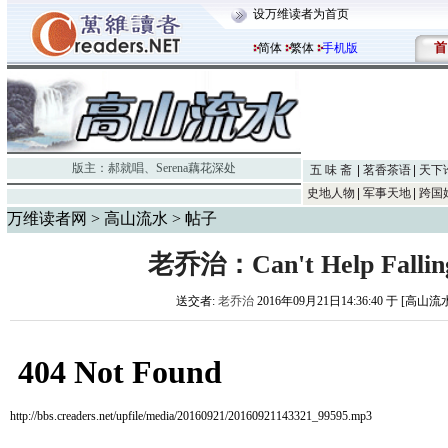
设万维读者为首页
首
简体
繁体
手机版
版主：
郝就唱
、
Serena藕花深处
五 味 斋
茗香茶语
天下
史地人物
军事天地
跨国
万维读者网
>
高山流水
> 帖子
老乔治：Can't Help Falling
送交者:
老乔治
2016年09月21日14:36:40 于 [高山流
http://bbs.creaders.net/upfile/media/20160921/20160921143321_99595.mp3