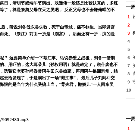
祭日，清明节或端午节演出。戏迷俺一般还是比较认真的，多练
一
等了，算是祭奠父母在天之灵吧， 反正父母也不会嫌俺唱的不
1
2
以后，听说刘备伐东吴失败，死于白帝城，痛不欲生。当即进宫
3
而死。《祭江》前面一折是《别宫》，
后面还有一折，演的是
4
5
6
呢？
这要简单介绍一下截江事。话说赤壁之战後，刘备一借荆
的、用吓的，这大耳朵儿（孙权用语）就是赖定了，说什麽也不
7
，诱骗它老婆孙尚香带阿斗回东吴娘家，再用阿斗换回荆州，结
8
高
赵云给发现了，于是演出了一场“截江事”，
最后儿子刘阿斗交
9
悔恨的是当年为什么受骗上当，“背夫君，撇娇儿”一人回东吴
10
一
/9092480.mp3
1