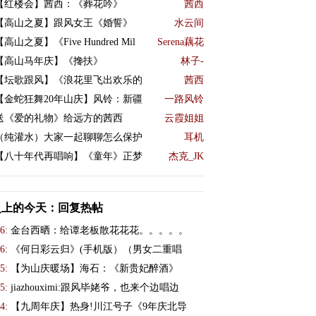
【红楼会】茜西：《葬花吟》
茜西
【高山之夏】跟风女王《婚誓》
水云间
【高山之夏】《Five Hundred Mil
Serena藕花
【高山马年庆】《搀扶》
林子-
【坛歌跟风】《浪花里飞出欢乐的
茜西
【金蛇狂舞20年山庆】风铃：新疆
一路风铃
送《爱的礼物》给远方的茜西
云霞姐姐
（纯灌水）大家一起聊聊怎么保护
耳机
【八十年代再唱响】《童年》正梦
杰克_JK
史上的今天：回复热帖
6:
金台西晒：给谭老板散花花花。。。。。
6:
《何日彩云归》(手机版）（男女二重唱
5:
【为山庆暖场】海石：《新贵妃醉酒》
5:
jiazhouximi:跟风毕姥爷，也来个边唱边
4:
【九周年庆】热身!川江号子《9年庆北导