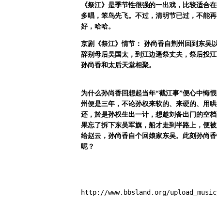
《祭江》是季节性很强的一出戏，比较适合在
多唱，笨鸟先飞。不过，清明节已过，不能再
好，哈哈。
京剧《祭江》情节：
孙尚香自荆州回到东吴
辞别母后吴国太，到江边遥祭丈夫，祭后投江
孙尚香和太后天堂相聚。
为什么孙尚香回想起当年“截江事”便心中悔恨
州便是三年，不论孙权来软的、来硬的、用哄
还，於是孙权生出一计，想趁刘备出门的空档
果忘了拆下东吴军旗，船才走到半路上，便被
给赵云，孙尚香自个回娘家东吴。此刻孙尚香
呢？
http://www.bbsland.org/upload_music