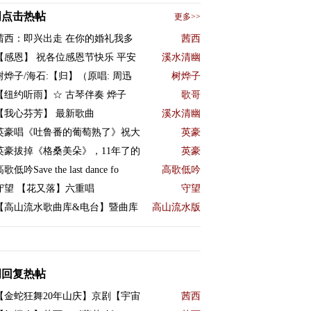
周点击热帖
更多>>
茜西：即兴出走 在你的婚礼我多
茜西
【感恩】 祝各位感恩节快乐 平安
溪水清幽
树烨子/海石:【归】（原唱: 周迅
树烨子
【纽约听雨】☆ 古琴伴奏 烨子
歌哥
【我心芬芳】 最新歌曲
溪水清幽
英豪唱《吐鲁番的葡萄熟了》祝大
英豪
英豪拔掉《格桑美朵》，11年了的
英豪
歌低吟Save the last dance fo
高歌低吟
守望 【花又落】六重唱
守望
【高山流水歌曲库&电台】暨曲库
高山流水版
周回复热帖
【金蛇狂舞20年山庆】京剧【宇宙
茜西