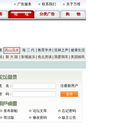
广告服务
联系我们
关于万维
客
论
坛
分类广告
购
物
素
高山流水
海 二 代
教育学术
笑林之声
健康生活
线
新 大 陆
影视娱乐
焦点房谈
我爱我车
美国移民
笔 名：
注册新用户
密 码：
发布新帖
论坛文库
忘记密码
简洁版
修改密码
版主公告