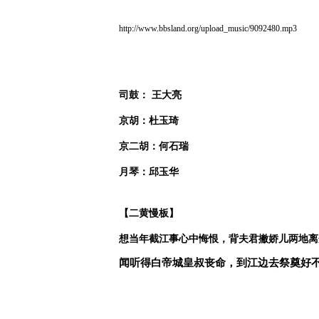
http://www.bbsland.org/upload_music/9092480.mp3
司鼓：
王大亮
京胡：杜玉琦
京二胡：何石瑞
月琴：邱玉华
【二黄慢板】
想当年截江事心中悔恨，背夫君撇娇儿两地离
闻听得白帝城皇叔丧命，到江边去祭奠好