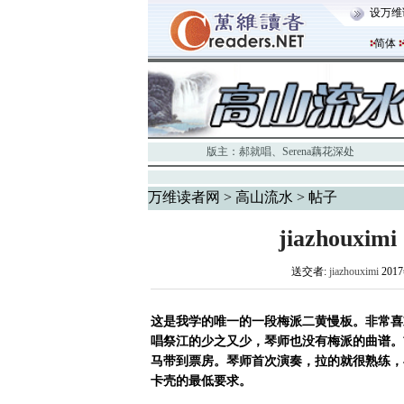
设万维
简体
版主：
郝就唱
、
Serena藕花深处
万维读者网
>
高山流水
> 帖子
jiazhou
送交者:
jiazhouximi
201
这是我学的唯一的一段梅派二黄慢板。非常喜
唱祭江的少之又少，琴师也没有梅派的曲谱。
马带到票房。琴师首次演奏，拉的就很熟练，
卡壳的最低要求。