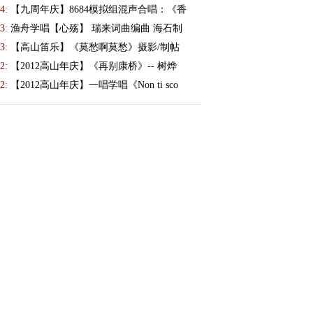
4:
【九周年庆】8684模拟组混声合唱：《香
3:
渔舟学唱【心殇】 瑞来词曲编曲 海石制
3:
【高山笛乐】《莫愁啊莫愁》摄影/制帖
2:
【2012高山年庆】《再别康桥》-- 树烨
2:
【2012高山年庆】一唱学唱《Non ti sco