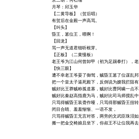
京二胡：何石瑞
月琴：邱玉华
【二黄导板】（贺后唱）
有贺后在金殿一声高骂。
【叫头】
昏王，篡位王，喂啊！
【回龙】
骂一声无道君细听根芽。
【正板】（二黄慢板）
老王爷为江山何曾卸甲（初为足踢拳打），老
【快三眼】
遭不幸老王爷晏了御驾，贼昏王篡了位谋乱邦
把一个皇太子逼死殿下，反倒说为嫂我拦阻有
贼好比王莽贼称孤道寡，贼好比曹阿瞒一点不
贼好比秦赵高指鹿为马，贼好比司马师搅乱中
只骂得贼昏王装聋作哑，只骂得那贼昏王扭转
闭目合睛、羞羞惭惭、一语不发，
只骂得贼昏王无言对答，两旁的文武臣珠泪如
搬一把金交椅娘且坐下，你叔王不让位我再去