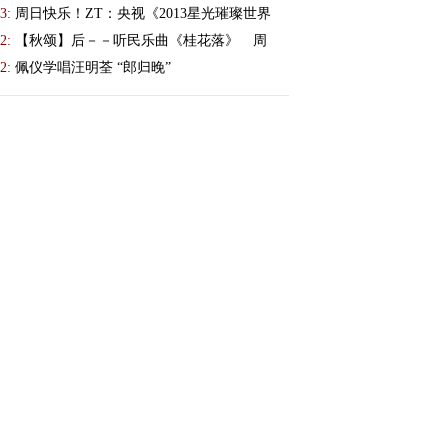
3:
周日快乐！ZT：央视《2013星光璀璨世界
2:
【秋颂】后－－听民乐曲《桂花落》 周
2:
佩仪学唱汪明荃 “郎归晚”