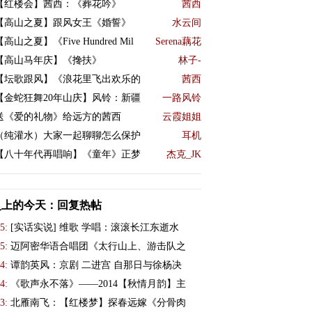
【红楼会】茜西：《葬花吟》
茜西
【高山之夏】跟风女王《婚誓》
水云间
【高山之夏】《Five Hundred Mil
Serena藕花
【高山马年庆】《搀扶》
林子-
【坛歌跟风】《浪花里飞出欢乐的
茜西
【金蛇狂舞20年山庆】风铃：新疆
一路风铃
送《爱的礼物》给远方的茜西
云霞姐姐
（纯灌水）大家一起聊聊怎么保护
耳机
【八十年代再唱响】《童年》正梦
杰克_JK
史上的今天：回复热帖
5:
[实话实说] 维歌 学唱：滚滚长江东逝水
5:
迈阿密华语合唱团《太行山上、游击队之
4:
谭韵英风：京剧 二进宫 自那日与徐杨决
4:
《歌声永不落》——2014【秋情月韵】主
3:
北雁南飞：【红楼梦】探春远嫁《分骨肉