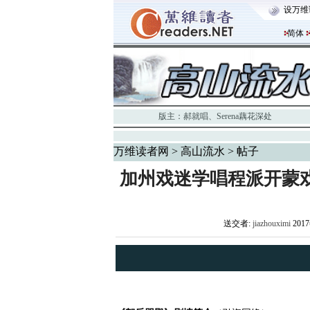
设万维
简体
版主：
郝就唱
、
Serena藕花深处
万维读者网
>
高山流水
> 帖子
加州戏迷学唱程派开蒙
送交者:
jiazhouximi
201