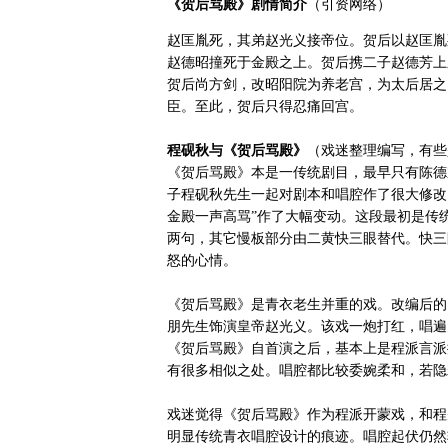
《贺后骂殿》剧情简介
（引资网络）
赵匡胤死，其弟赵光义接帝位。贺后以赵匡胤
赵德昭撞死于金殿之上。贺后携二子赵德芳上
贺后尚方剑，改昭阳院为养老宫，为太后居之
臣。至此，贺后只得忍痛回宫。
程砚秋与《贺后骂殿》
（戏迷整理编写，有些
《贺后骂殿》本是一传统剧目，最早只有陈德
子程砚秋先生一起对剧本和唱腔作了很大修改
金殿一声高骂”作了大幅变动。这段最初是传
两句，其它慢板部分由二黄快三眼替代。快三
怒的心情。
《贺后骂殿》是青衣老生并重的戏。改编后的
朋先生饰演皇帝赵光义。该戏一炮打红，唱遍
《贺后骂殿》自首演之后，基本上是程派言派
有很多相似之处。唱腔都比较委婉柔和，若隐
戏迷觉得《贺后骂殿》作为程派开蒙戏，和程
明显传统青衣唱腔设计的痕迹。唱腔起伏仍然