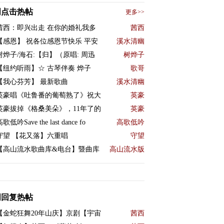
周点击热帖
更多>>
茜西：即兴出走 在你的婚礼我多
茜西
【感恩】 祝各位感恩节快乐 平安
溪水清幽
树烨子/海石:【归】（原唱: 周迅
树烨子
【纽约听雨】☆ 古琴伴奏 烨子
歌哥
【我心芬芳】 最新歌曲
溪水清幽
英豪唱《吐鲁番的葡萄熟了》祝大
英豪
英豪拔掉《格桑美朵》，11年了的
英豪
歌低吟Save the last dance fo
高歌低吟
守望 【花又落】六重唱
守望
【高山流水歌曲库&电台】暨曲库
高山流水版
周回复热帖
【金蛇狂舞20年山庆】京剧【宇宙
茜西