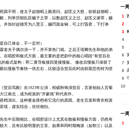
一
死因不明，使太子赵德昭上殿质问。赵匡义大怒，欲斩赵德昭，
1
殿，列举历朝乱臣贼子之罪，以数赵匡义之过。赵匡义谢罪，赐
2
。并加封赵德芳为八贤王，赐凹面金锏，可上打昏君，下打谗
3
4
是自己体会，不一定对）
5
霖老夫子偶尔演一下，并不算热门戏。之后王瑶卿先生和他的弟
6
。在唱腔和板式方面，最主要的是把剧中的核心唱段“有贺后在
统的板式架构：即二黄导板接回笼接慢板。 修改后慢板只保留了
7
眼比慢板节奏快一倍左右，比较适合贺后此时由前面悲伤转为愤
8
高
9
10
《贺后骂殿》在1923年公演，程砚秋饰演贺后，言派创始人言菊
大江南北，成为程派的“开蒙戏”和代表作。
搭档演出。这种黄金搭档有它流行的原因。老生言派和青衣程派
若现，虚实结合，丝丝相扣。
一
先生中后期相比，在唱腔设计上尤其在散板和慢板方面，仍然有
1
较大，且有比较明显的立音。如果和同时期梅派（如祭江）以及