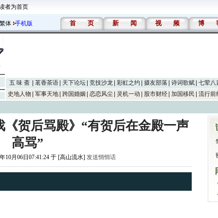
读者为首页
首
页
新
闻
视
频
博
繁体
手机版
五 味 斋
茗香茶语
天下论坛
竞技沙龙
彩虹之约
摄友部落
诗词歌赋
七荤八
史地人物
军事天地
跨国婚姻
恋恋风尘
灵机一动
股市财经
加国移民
流行前
戏《贺后骂殿》“有贺后在金殿一声
高骂”
7年10月06日07:41:24 于 [高山流水]
发送悄悄话