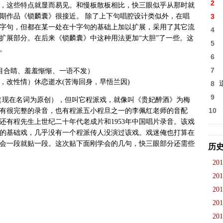
2
，这些特点就显而易见。和慢板散板相比，快三眼似乎从那时就
期作品《锁麟囊》很接近。 除了上下句唱腔设计类似外，在唱
3
字句，但都在某一处在十字句的基础上加以扩展，采用了其它流
4
扩展部分。在后来《锁麟囊》中这种用法更加“大胆”了一些。这
5
。
6
7
闭目合睛、羞羞惭惭、一语不发）
，改性情）休恋逝水(苦海回身，早悟兰因)
8
9
戏（现在名词为原创），但叫它程派戏，就像叫《贵妃醉酒》为梅
10
公演有很完整的录音，也有程派五小程旦之一的李佩红老师的音配
还有程先生上世纪二十年代老成片和1953年中国唱片录音。该戏
的基础戏，几乎没有一个程派传人没演过该戏。戏迷俺也打算在
会一段就贴一段。这次贴下面刚学会的几句，快三眼部分还需些
历
201
201
201
201
201