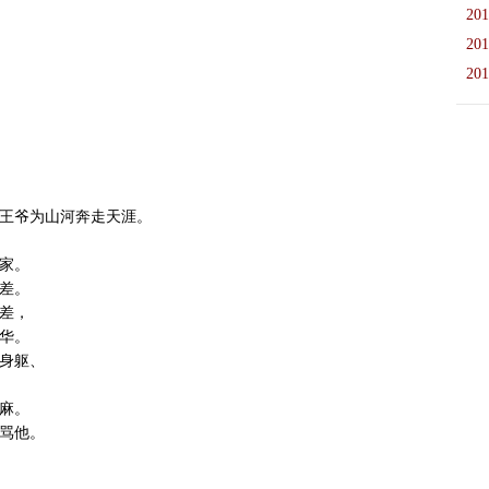
201
201
201
王爷为山河奔走天涯。
家。
差。
差，
华。
身躯、
麻。
骂他。