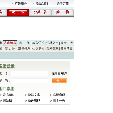
广告服务
联系我们
关于万维
客
论
坛
分类广告
购
物
素
高山流水
海 二 代
教育学术
笑林之声
健康生活
线
新 大 陆
影视娱乐
焦点房谈
我爱我车
美国移民
笔 名：
注册新用户
密 码：
发布新帖
论坛文库
忘记密码
简洁版
修改密码
版主公告