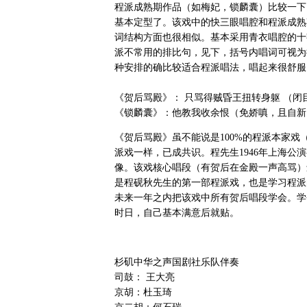
程派成熟期作品（如梅妃，锁麟囊）比较一下
基本定型了。该戏中的快三眼唱腔和程派成熟
词结构方面也很相似。基本采用青衣唱腔的十
派不常用的排比句，见下，括号内唱词可视为
种安排的确比较适合程派唱法，唱起来很舒服
《贺后骂殿》： 只骂得贼昏王扭转身躯 （
《锁麟囊》：他教我收余恨（免娇嗔，且自新
《贺后骂殿》虽不能说是100%的程派本家
派戏一样，已成共识。程先生1946年上海
像。该戏核心唱段（有贺后在金殿一声高骂）
是程砚秋先生的第一部程派戏，也是学习程派
未来一年之内把该戏中所有贺后唱段学会。学
时日，自己基本满意后就贴。
杉矶中华之声国剧社乐队伴奏
司鼓： 王大亮
京胡：杜玉琦