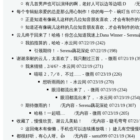
有几首男声也可以演绎的啊，老好人可以边等边唱:D
/无内容 
每个专辑贴亲爱的总是那么用心制作！你的每一个
- 碗叮当 07/22/
正是知道有像碗儿这样的几位知音朋友喜欢，才会有制作的
知道还有像碗儿这样的几位知音朋友喜欢，才会有制作的动
云儿终于回来了！哈格！你怎么知道我迷上Dana Winner
- Seren
我掐指算的，哈哈
- 水云间 07/22/19 (242)
引颈期待！
- Serena藕花深处 07/22/19 (198)
谢谢亲耐的云儿，太喜欢了，我只翻过三首，
- 微雨 07/21/19 (3
我来猜猜，2/4/6?
- 水云间 07/22/19 (271)
嘻嘻 2，7／8， 不过......
- 微雨 07/23/19 (226)
想听雨雨的！
- 水云间 07/23/19 (270)
眼泪都流出来了，
- 微雨 07/23/19 (234)
眼泪都流出来了，
- 水云间 07/23/19 (254
期待微雨的！
/无内容 - Serena藕花深处 07/21/19 (307)
哈格！一起唱....
/无内容 - 微雨 07/23/19 (205)
收藏了，慢慢欣赏。谢云儿美贴！
/无内容 - 睫毛弯弯 07/21/19
这回俺木有偷懒，手机也可以连续播放哦：）婕儿有空慢慢
都很好听，有心人呀。👍
/无内容 - santa999 07/21/19 (364)