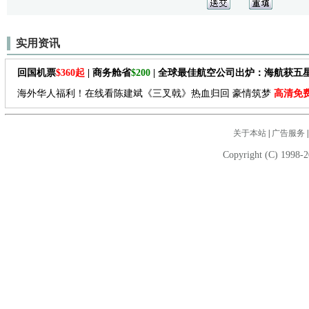
实用资讯
回国机票
$360起
| 商务舱省
$200
| 全球最佳航空公司出炉：海航获五
海外华人福利！在线看陈建斌《三叉戟》热血归回 豪情筑梦
高清免
关于本站
|
广告服务
Copyright (C) 1998-2