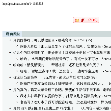
http://peiyinxiu.com/m/141683565
0%(0)
真的好棒呀，可以以假乱真
- 睫毛弯弯 07/17/20 (75)
谢睫儿喜欢！那天我又复习了你的王熙凤， 实在叹服
- Ser
姐几个的红楼都听了，惟妙惟肖！红楼班子走起～宝玉就地主来
哈哈， 水云我们开始玩配音秀了， 有点一发不可收
- Seren
哈哈哈！活灵活现的，一帮活祖宗，还不把宝兄弟气死了！
/无内
哈哈， 谢地主点评！我一边配音， 一边可怜宝玉哪！
- Ser
你应该当演员啊
/无内容 - 谈议葫芦丝 07/13/20 (92)
谢葫芦丝友友听歌鼓励！哪里哪里， 这段挑战比较大，， 
是的真的，藕花去录音棚工作吧。安雯的生活似乎很不幸
- 老猫嚎
我才去补课看了安雯的故事， 她原来是京剧演员出身
- Ser
老猫写了啥好本子我可以配音哈哈。 怎么跟林妹妹一样伤
真的 你可以到配音行里去工作 很专业了
/无内容 - 溪水清幽 07/1