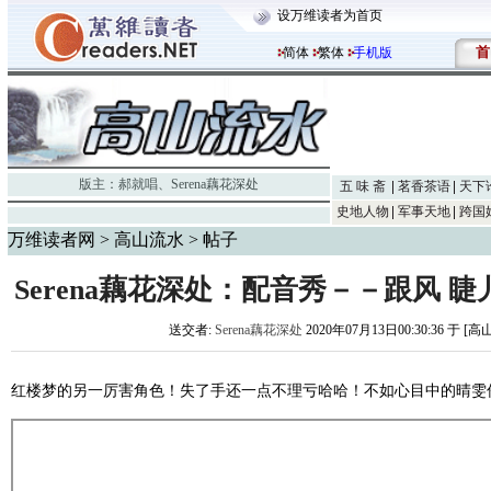
设万维读者为首页
首
简体
繁体
手机版
版主：
郝就唱
、
Serena藕花深处
五 味 斋
茗香茶语
天下
史地人物
军事天地
跨国
万维读者网
>
高山流水
> 帖子
Serena藕花深处：配音秀－－跟风 睫
送交者:
Serena藕花深处
2020年07月13日00:30:36 于 [
红楼梦的另一厉害角色！失了手还一点不理亏哈哈！不如心目中的晴雯