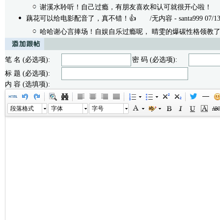
谢溪水聆听！自己过瘾，有朋友喜欢和认可就很开心啦！
/无
藕花可以给电影配音了，真不错！👍
/无内容 - santa999 07/13/
哈哈谢心言捧场！自娱自乐过瘾呢， 晴雯的爆碳性格领教
笔 名 (必选项):
密 码 (必选项):
标 题 (必选项):
内 容 (选填项):
段落格式
字体
字号