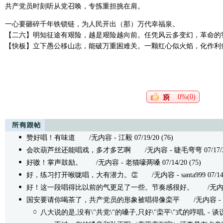
共产党员时刻听从党召唤，专拣重担挑在肩。
一心要砸碎千年铁锁链，为人民开出（那）万代幸福泉。
【二六】明知征途有艰险，越是艰险越向前。任凭风云多变幻，革命的
【快板】立下愚公移山志，能破万重困难关。一颗红心似火焰，化作利
0%(0)
赞好唱！有味道
/无内容 - 江毅 07/19/20 (76)
会吹葫芦丝还能唱戏，多才多艺啊
/无内容 - 睫毛弯弯 07/17/20
好嗷！掌声鼓励。
/无内容 - 老猫嚎两嗓 07/14/20 (75)
好，练习打开喉咙唱，大有潜力。👏
/无内容 - santa999 07/14/
好！这一段唱得比以前的气更足了一些。节奏感很好。
/无内容 -
国安要请你喝茶了，共产党员的形象被唱得像栾平
/无内容 - 八大
八大说的是,没有\"共党\"的嗓子,只好\"栾平\"式的哼唱,
- 谈议