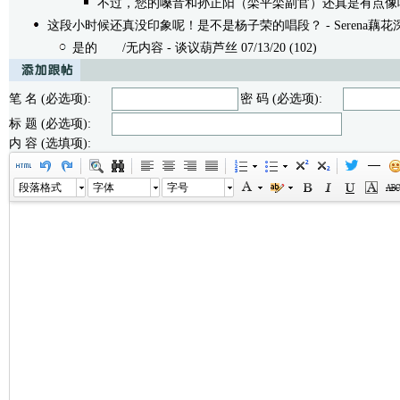
不过，您的嗓音和孙正阳（栾平栾副官）还真是有点像
这段小时候还真没印象呢！是不是杨子荣的唱段？
- Serena藕花深
是的
/无内容 - 谈议葫芦丝 07/13/20 (102)
笔 名 (必选项):
密 码 (必选项):
标 题 (必选项):
内 容 (选填项):
段落格式
字体
字号