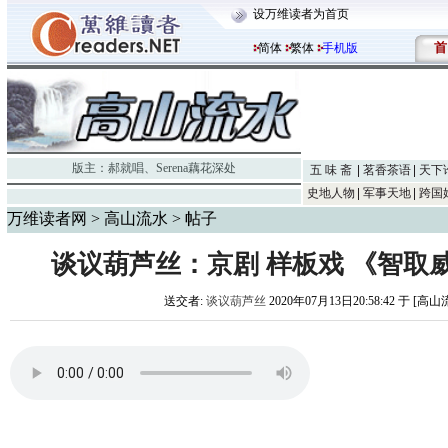
设万维读者为首页
首
简体
繁体
手机版
版主：
郝就唱
、
Serena藕花深处
五 味 斋
茗香茶语
天下
史地人物
军事天地
跨国
万维读者网
>
高山流水
> 帖子
谈议葫芦丝：京剧 样板戏 《智取
送交者:
谈议葫芦丝
2020年07月13日20:58:42 于 [高