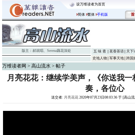
设万维读者为首页
首
简体
繁体
手机版
版主：
郝就唱
、
Serena藕花深处
五 味 斋
茗香茶语
天下
史地人物
军事天地
跨国
万维读者网
>
高山流水
> 帖子
月亮花花：继续学美声，《你送我一
奏，各位心
送交者:
月亮花花
2020年07月23日08:03:36 于 [高山