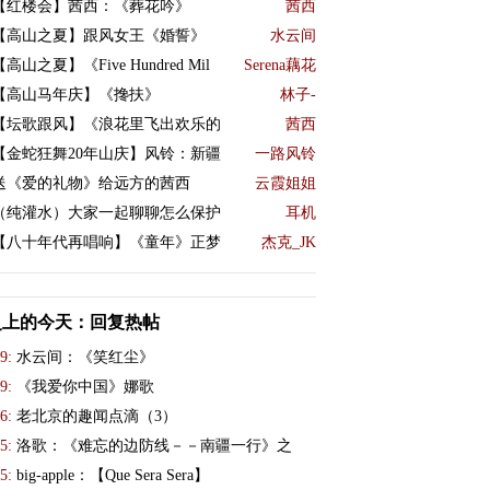
【红楼会】茜西：《葬花吟》
茜西
【高山之夏】跟风女王《婚誓》
水云间
【高山之夏】《Five Hundred Mil
Serena藕花
【高山马年庆】《搀扶》
林子-
【坛歌跟风】《浪花里飞出欢乐的
茜西
【金蛇狂舞20年山庆】风铃：新疆
一路风铃
送《爱的礼物》给远方的茜西
云霞姐姐
（纯灌水）大家一起聊聊怎么保护
耳机
【八十年代再唱响】《童年》正梦
杰克_JK
史上的今天：回复热帖
9:
水云间：《笑红尘》
9:
《我爱你中国》娜歌
6:
老北京的趣闻点滴（3）
5:
洛歌：《难忘的边防线－－南疆一行》之
5:
big-apple：【Que Sera Sera】