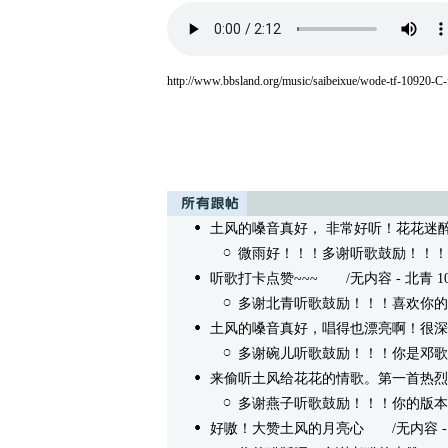
http://www.bbsland.org/music/saibeixue/wode-tf-10920-C-
土风的嗓音真好， 非常好听！花花迷
微雨好！！！多谢听歌鼓励！！！
听歌打卡点赞~~~
/无内容 - 北青 10/16
多谢北青听歌鼓励！！！喜欢你的
土风的嗓音真好，唱得也漂亮啊！很深
多谢碗儿听歌鼓励！！！你是邓歌
来偷听土风给花花的情歌。第一首热烈
多谢燕子听歌鼓励！！！你的版本
好嗷！大赞土风的月亮心
/无内容 - 老猫