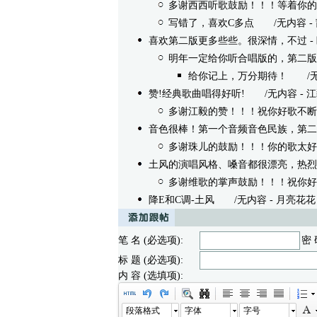
多谢西西听歌鼓励！！！等着你的
写错了，喜欢C多点
/无内容 - 茜西 
喜欢第二版更多些些。很深情，不过
-
明年一定给你听合唱版的，第二版
给你记上，万分期待！
/无内容
赞!经典歌曲唱得好听!
/无内容 - 江毅 10
多谢江毅的赞！！！祝你好歌不断
音色很棒！第一个音频音色民族，第二
多谢珠儿的鼓励！！！你的歌太好
土风的演唱风格、嗓音都很漂亮，热烈
多谢维歌的掌声鼓励！！！祝你好
降E和C调-土风
/无内容 - 月亮花花 10/1
笔 名 (必选项):
密 
标 题 (必选项):
内 容 (选填项):
段落格式
字体
字号