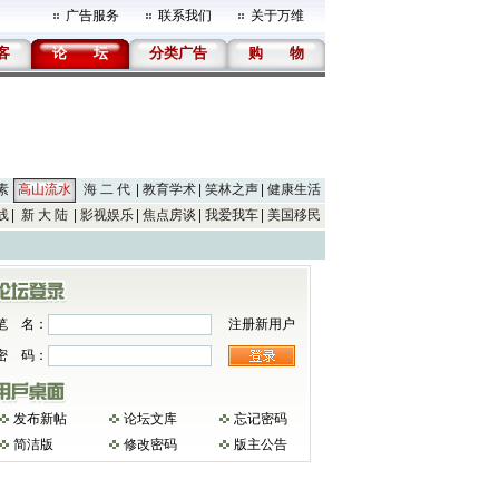
广告服务
联系我们
关于万维
客
论
坛
分类广告
购
物
素
高山流水
海 二 代
教育学术
笑林之声
健康生活
线
新 大 陆
影视娱乐
焦点房谈
我爱我车
美国移民
笔 名：
注册新用户
密 码：
发布新帖
论坛文库
忘记密码
简洁版
修改密码
版主公告