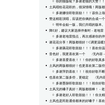
你的猫版呢？多谢老猫的大赞！！
土风唱给花花听的，很深情哦！​两版
多谢娜佳听歌鼓励！！！该你上场
赞这精彩演唱，应该把你俩的合成一个
明年会贴一版，我们共唱的版本。
降E好，建议大家选择伴奏时
- 老地雷 10
多谢老地雷指点，再次感谢你的伴
谢花花分享！两版都很好！C调更温暖
多谢藕花听歌鼓励！！！喜欢你温
音色好，我更喜欢第一个
/无内容 - 喜爱
多谢喜爱喜欢！！！你的好歌真多
土风的两版都很好！也更喜欢第二版些
多谢萍韵喜欢！！！祝你好歌不断
也喜欢第二版多些，更稳定
/无内容 - 墨
多谢墨脉听歌鼓励！！！祝你好歌
土风兄的嗓子真好！两版都很棒！
- 老
多谢老好人听歌鼓励！！！你太精
土风也是民歌通俗都来的好嗓子！喜欢