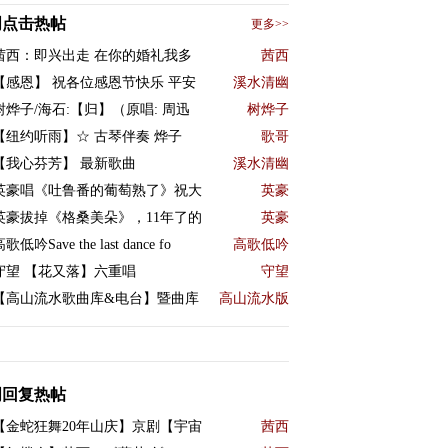
周点击热帖
更多>>
茜西：即兴出走 在你的婚礼我多
茜西
【感恩】 祝各位感恩节快乐 平安
溪水清幽
树烨子/海石:【归】（原唱: 周迅
树烨子
【纽约听雨】☆ 古琴伴奏 烨子
歌哥
【我心芬芳】 最新歌曲
溪水清幽
英豪唱《吐鲁番的葡萄熟了》祝大
英豪
英豪拔掉《格桑美朵》，11年了的
英豪
歌低吟Save the last dance fo
高歌低吟
守望 【花又落】六重唱
守望
【高山流水歌曲库&电台】暨曲库
高山流水版
周回复热帖
【金蛇狂舞20年山庆】京剧【宇宙
茜西