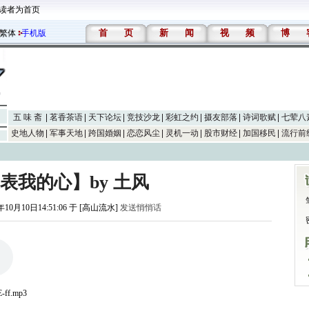
读者为首页
首
页
新
闻
视
频
博
繁体
手机版
五 味 斋
茗香茶语
天下论坛
竞技沙龙
彩虹之约
摄友部落
诗词歌赋
七荤八
史地人物
军事天地
跨国婚姻
恋恋风尘
灵机一动
股市财经
加国移民
流行前
表我的心】by 土风
年10月10日14:51:06 于 [高山流水]
发送悄悄话
E-ff.mp3