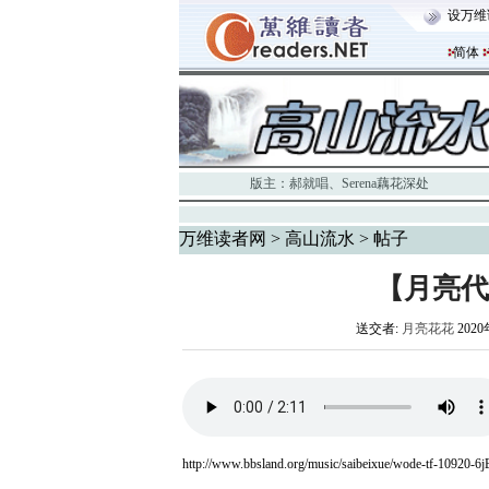
设万维
简体
版主：
郝就唱
、
Serena藕花深处
万维读者网
>
高山流水
> 帖子
【月亮代
送交者:
月亮花花
2020
http://www.bbsland.org/music/saibeixue/wode-tf-10920-6j