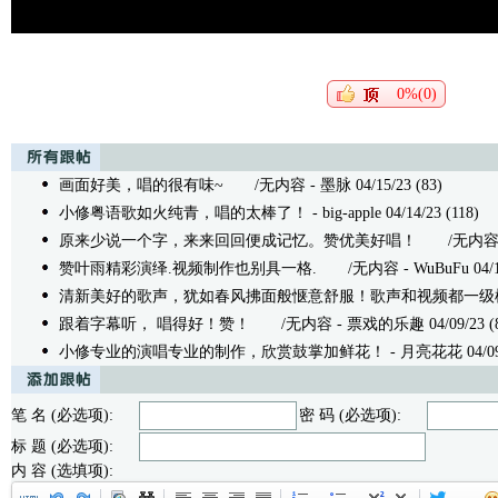
0%(0)
画面好美，唱的很有味~
/无内容 - 墨脉 04/15/23 (83)
小修粤语歌如火纯青，唱的太棒了！
- big-apple 04/14/23 (118)
原来少说一个字，来来回回便成记忆。赞优美好唱！
/无内容 - 江
赞叶雨精彩演绎.视频制作也别具一格.
/无内容 - WuBuFu 04/11/
清新美好的歌声，犹如春风拂面般惬意舒服！歌声和视频都一级
跟着字幕听， 唱得好！赞！
/无内容 - 票戏的乐趣 04/09/23 (8
小修专业的演唱专业的制作，欣赏鼓掌加鲜花！
- 月亮花花 04/09/
笔 名 (必选项):
密 码 (必选项):
标 题 (必选项):
内 容 (选填项):