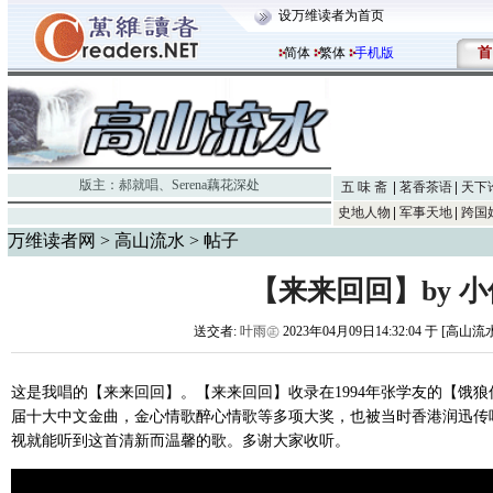
设万维读者为首页
首
简体
繁体
手机版
版主：
郝就唱
、
Serena藕花深处
五 味 斋
茗香茶语
天下
史地人物
军事天地
跨国
万维读者网
>
高山流水
> 帖子
【来来回回】by 小
送交者:
叶雨㊣
2023年04月09日14:32:04 于 [高山流
这是我唱的【来来回回】。【来来回回】收录在1994年张学友的【饿
届十大中文金曲，金心情歌醉心情歌等多项大奖，也被当时香港润迅传
视就能听到这首清新而温馨的歌。多谢大家收听。