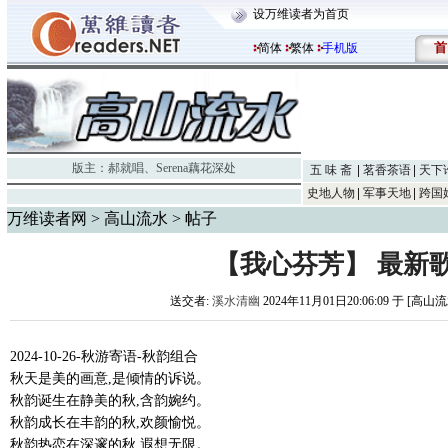
设万维读者为首页
首
简体
繁体
手机版
版主：
郝就唱
、
Serena藕花深处
五 味 斋
茗香茶语
天下
史地人物
军事天地
跨国
万维读者网
>
高山流水
> 帖子
【我心芬芳】 最新
送交者:
溪水清幽
2024年11月01日20:06:09 于 [高山
2024-10-26-秋游寄语-秋韵组合
秋天是美的画意,是倾情的诉说。
秋韵诞生在静美的秋,含韵婉约。
秋韵成长在丰韵的秋,欢颜愉悦。
秋韵热恋在深邃的秋,遐想无限。