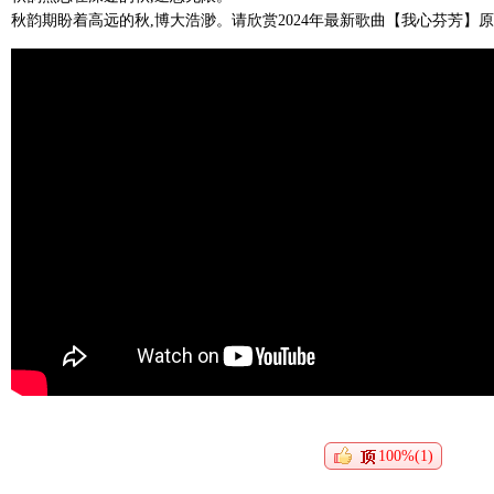
秋韵期盼着高远的秋,博大浩渺。请欣赏2024年最新歌曲【我心芬芳】原
100%(1)