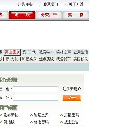
广告服务
联系我们
关于万维
客
论
坛
分类广告
购
物
素
高山流水
海 二 代
教育学术
笑林之声
健康生活
线
新 大 陆
影视娱乐
焦点房谈
我爱我车
美国移民
笔 名：
注册新用户
密 码：
发布新帖
论坛文库
忘记密码
简洁版
修改密码
版主公告