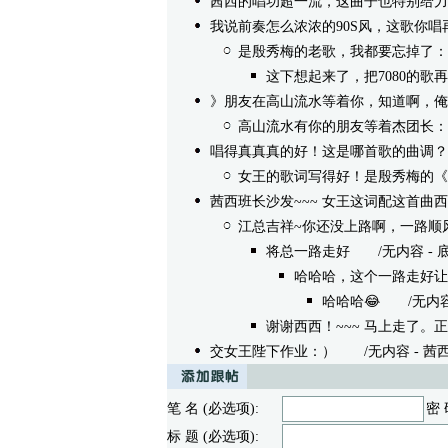
茜西的唱功超一流，这曲子也特别给力
我说前奏怎么浓浓的90S风，这歌你唱
是殷秀梅的老歌，我都要忘掉了：
这下想起来了，把7080的歌
》朋友在高山流水等着你，知道啊，俺
高山流水有你的朋友等着杰团长：
唱得真真真的好！这是哪首歌的曲调？
女王的歌词写得好！是殷秀梅的《
茜西班长沙发~~~ 女王这词配这首曲
江总吉祥~你还没上路啊，一路顺
将总一路走好
/无内容 - 底特律
哈哈哈，这个一路走好让
哈哈哈😂
/无内容 - 
谢谢西西！~~~ 马上走了。
交女王陛下作业：）
/无内容 - 茜西 06/
笔 名 (必选项):
密 
标 题 (必选项):