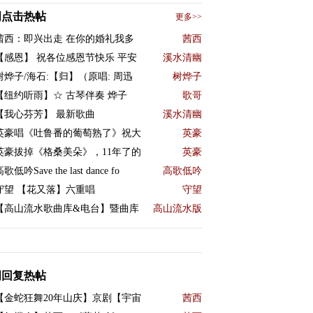
周点击热帖
更多>>
茜西：即兴出走 在你的婚礼我多
茜西
【感恩】 祝各位感恩节快乐 平安
溪水清幽
树烨子/海石:【归】（原唱: 周迅
树烨子
【纽约听雨】☆ 古琴伴奏 烨子
歌哥
【我心芬芳】 最新歌曲
溪水清幽
英豪唱《吐鲁番的葡萄熟了》祝大
英豪
英豪拔掉《格桑美朵》，11年了的
英豪
歌低吟Save the last dance fo
高歌低吟
守望 【花又落】六重唱
守望
【高山流水歌曲库&电台】暨曲库
高山流水版
周回复热帖
【金蛇狂舞20年山庆】京剧【宇宙
茜西