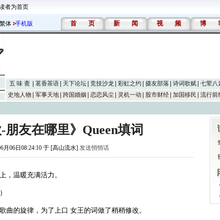
读者为首页
首
页
新
闻
视
频
博
繁体
手机版
五 味 斋
茗香茶语
天下论坛
竞技沙龙
彩虹之约
摄友部落
诗词歌赋
七荤八
史地人物
军事天地
跨国婚姻
恋恋风尘
灵机一动
股市财经
加国移民
流行前
朋友在哪里》Queen填词
06月06日08:24:10 于 [高山流水]
发送悄悄话
上，温暖充满活力。
）
歌曲的旋律，为了上口 女王的词做了稍稍修改。