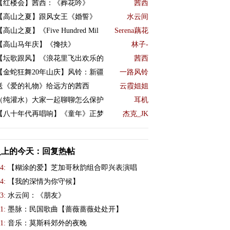
【红楼会】茜西：《葬花吟》
茜西
【高山之夏】跟风女王《婚誓》
水云间
【高山之夏】《Five Hundred Mil
Serena藕花
【高山马年庆】《搀扶》
林子-
【坛歌跟风】《浪花里飞出欢乐的
茜西
【金蛇狂舞20年山庆】风铃：新疆
一路风铃
送《爱的礼物》给远方的茜西
云霞姐姐
（纯灌水）大家一起聊聊怎么保护
耳机
【八十年代再唱响】《童年》正梦
杰克_JK
史上的今天：回复热帖
4:
【糊涂的爱】芝加哥秋韵组合即兴表演唱
4:
【我的深情为你守候】
3:
水云间：《朋友》
1:
墨脉：民国歌曲【蔷薇蔷薇处处开】
1:
音乐：莫斯科郊外的夜晚