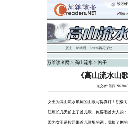
设万维
简体
版主：
郝就唱
、
Serena藕花深处
万维读者网
>
高山流水
> 帖子
《高山流水山歌-
送交者:
茜西
2025年
女王为高山流水填词的山歌写得真好！积极向
江班长几天前上了首儿歌。俺要唱首大人的：
因为女王是按照那首儿歌填的词，我换了别的