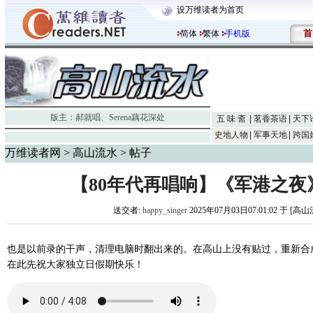
设万维读者为首页
首
简体
繁体
手机版
版主：
郝就唱
、
Serena藕花深处
五 味 斋
茗香茶语
天下
史地人物
军事天地
跨国
万维读者网
>
高山流水
> 帖子
【80年代再唱响】《军港之夜
送交者:
happy_singer
2025年07月03日07:01:02 于 [高
也是以前录的干声，清理电脑时翻出来的。在高山上没有贴过，重新合
在此先祝大家独立日假期快乐！