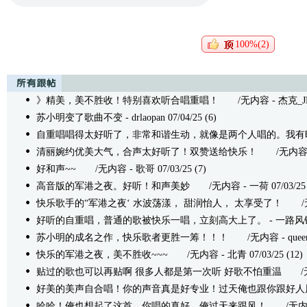
100%(2)
》精美，美不胜收！特别喜欢听合唱重唱！
/无内容 - 杰克_JK 07
苏小明变了歌曲不变
- drlaopan 07/04/25 (6)
自重唱唱得太好听了，非常和谐生动，就像是两个人唱的。我有
清丽婉约优美大气，合声太好听了！双赞送给快乐！
/无内容 - -
好和声~~
/无内容 - 歌哥 07/03/25 (7)
高音版的军港之夜。好听！和声美妙
/无内容 - 一荷 07/03/25 
快乐歌手的“军港之夜‘ 水波荡漾， 甜润怡人， 太享受了！
/无内容
好听的自重唱，普通的歌被快乐一唱，立刻高大上了。
- 一路风铃 
苏小明的成名之作，快乐歌者更胜一筹！！！
/无内容 - queen 0
快乐的军港之夜，美不胜收~~~
/无内容 - 北青 07/03/25 (12)
贴过的歌也可以再贴啊 很多人都是第一次听 好歌不怕重温
/无内容
好美的美声自合唱！你的声音真是好专业！过天俺也跟你跟好人
哈哈！俺也想起了这首，你唱的真好，俺过天来跟风！
/无内容 -