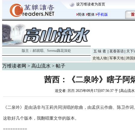
设万维读者为首页
首
简体
繁体
手机版
版主：
郝就唱
、
Serena藕花深处
五 味 斋
茗香茶语
天下
史地人物
军事天地
跨国
万维读者网
>
高山流水
> 帖子
茜西：《二泉吟》瞎子阿
送交者:
茜西
2025年09月17日07:56:37 于 [高山流水
《二泉吟》是由汤非与王莉共同演唱的歌曲，由孟庆云作曲、陈卫作词
这歌好几个版本，我翻唱董文华的版本。
==========