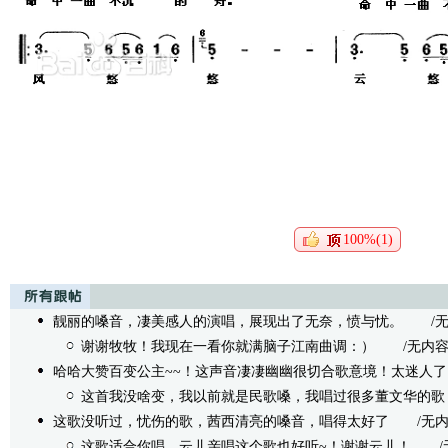
100%(1)
靓丽的嗓音，凄美感人的演唱，展现出了无奈，愤与忧。
/无内容 
谢谢牧牧！我现在一看你就满脑子江南曲调：）
/无内容 - 茜
哈哈大赞百变公主~~！这声音凄凄幽幽很切合歌意境！太迷人
这首我没啥变，我以前就是民歌嗓，我唱过很多董文华的歌，
这歌没听过，忧伤的歌，茜西清亮的嗓音，唱得太好了
/无内容 -
这歌适合你唱，云儿亲唱这个歌也好听~！谢谢云儿！
/无内容