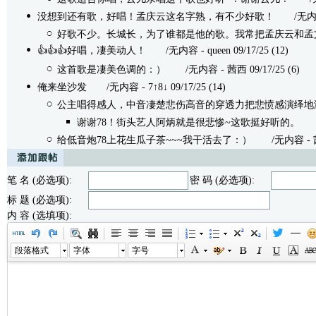
没想到还有歌，好唱！孟庆云这名字熟，有不少好歌！
/无内容 -
好歌不少。长城长，为了谁都是他的歌。我常把孟庆云和孟
👍👍👍好唱，凄美动人！
/无内容 - queen 09/17/25 (12)
这首歌是凄美色调的：）
/无内容 - 茜西 09/17/25 (6)
俺来坐沙发
/无内容 - 7↑8↓ 09/17/25 (14)
公主唱得感人，中音凄楚悲伤高音的穿透力把悲愤感演绎地
谢谢78！街头艺人阿炳就是很悲惨~这歌挺好听的。
/无
给低音炮78上花生瓜子茶~~~我干活去了：）
/无内容 - 茜西 
笔 名 (必选项):
密 码 (必选项):
标 题 (必选项):
内 容 (选填项):
段落格式
字体
字号