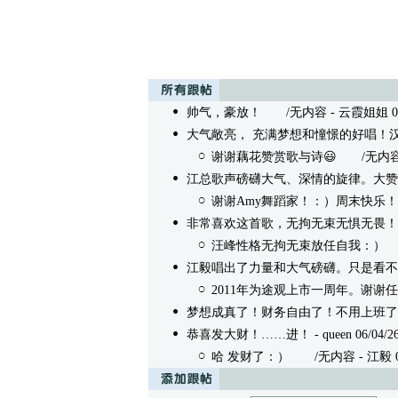
帅气，豪放！
/无内容 - 云霞姐姐 06/10
大气敞亮， 充满梦想和憧憬的好唱！
谢谢藕花赞赏歌与诗😃
/无内容 - 江
江总歌声磅礴大气、深情的旋律。大赞
谢谢Amy舞蹈家！：）周末快乐！
非常喜欢这首歌，无拘无束无惧无畏！
汪峰性格无拘无束放任自我：）
/
江毅唱出了力量和大气磅礴。只是看不
2011年为途观上市一周年。谢谢
梦想成真了！财务自由了！不用上班了
恭喜发大财！……进！
- queen 06/04/26
哈 发财了：）
/无内容 - 江毅 06/0