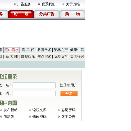
广告服务
联系我们
关于万维
客
论
坛
分类广告
购
物
素
高山流水
海 二 代
教育学术
笑林之声
健康生活
线
新 大 陆
影视娱乐
焦点房谈
我爱我车
美国移民
笔 名：
注册新用户
密 码：
发布新帖
论坛文库
忘记密码
简洁版
修改密码
版主公告