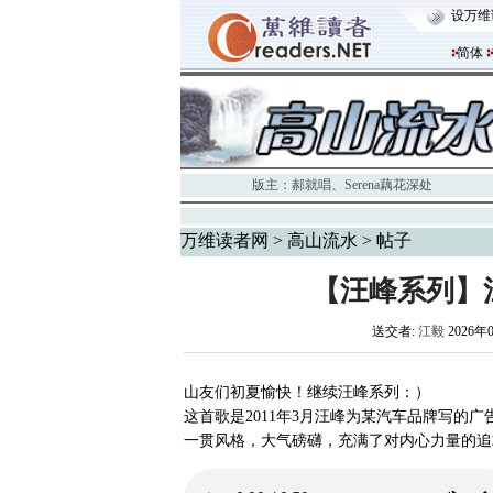
设万维
简体
版主：
郝就唱
、
Serena藕花深处
万维读者网
>
高山流水
> 帖子
【汪峰系列】
送交者:
江毅
2026年
山友们初夏愉快！继续汪峰系列：）
这首歌是2011年3月汪峰为某汽车品牌写的
一贯风格，大气磅礴，充满了对内心力量的追