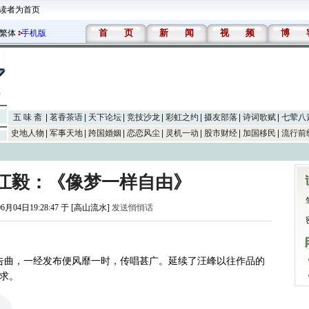
读者为首页
首
页
新
闻
视
频
博
繁体
手机版
五 味 斋
茗香茶语
天下论坛
竞技沙龙
彩虹之约
摄友部落
诗词歌赋
七荤八
史地人物
军事天地
跨国婚姻
恋恋风尘
灵机一动
股市财经
加国移民
流行前
江毅：《像梦一样自由》
06月04日19:28:47 于 [高山流水]
发送悄悄话
广告曲，一经发布便风靡一时，传唱甚广。延续了汪峰以往作品的
求。