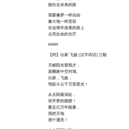
驶向去未来的路
我要像梦一样自由
像大地一样宽容
在这艰辛放逐的路上
点亮生命的光芒
#####
【闭】出家.飞扬 [汉字诗话] 江毅
天赋阳光塑我才，
莫圈家中空对墙。
出家，飞扬，
驾筋斗云千万里星光！
从太阳最深处，
张开梦的翅膀！
蓄足亿万年能量，
我把天地
洒个通亮！