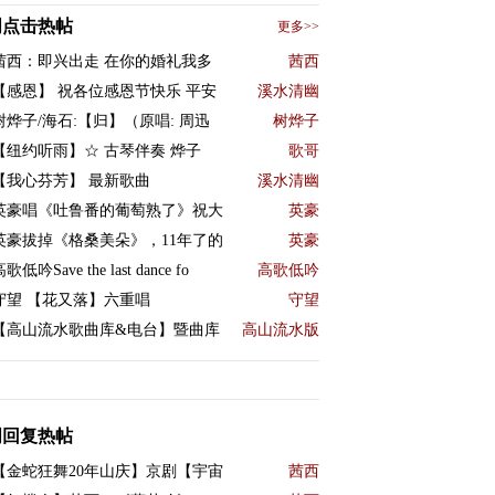
周点击热帖
更多>>
茜西：即兴出走 在你的婚礼我多
茜西
【感恩】 祝各位感恩节快乐 平安
溪水清幽
树烨子/海石:【归】（原唱: 周迅
树烨子
【纽约听雨】☆ 古琴伴奏 烨子
歌哥
【我心芬芳】 最新歌曲
溪水清幽
英豪唱《吐鲁番的葡萄熟了》祝大
英豪
英豪拔掉《格桑美朵》，11年了的
英豪
歌低吟Save the last dance fo
高歌低吟
守望 【花又落】六重唱
守望
【高山流水歌曲库&电台】暨曲库
高山流水版
周回复热帖
【金蛇狂舞20年山庆】京剧【宇宙
茜西