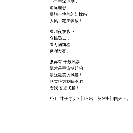
心向宇深冲刺，
追逐理想。
摆脱一地的纠结忧伤，
大风中狂舞奔放！
看昨夜在脚下
仓惶远去，
看万物前程
逐渐发亮。
纵再有 千般风暴，
我才是宇宙掀起的
最强最美的风暴！
张大眼为我喝彩吧，
看我 奋翅飞扬！
*闭，才子才女闭门不出。英雄出门闯天下。