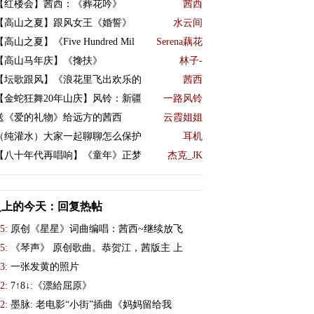
【红楼会】茜西：《葬花吟》
茜西
【高山之夏】跟风女王《婚誓》
水云间
【高山之夏】《Five Hundred Mil
Serena藕花
【高山马年庆】《搀扶》
林子-
【坛歌跟风】《浪花里飞出欢乐的
茜西
【金蛇狂舞20年山庆】风铃：新疆
一路风铃
送《爱的礼物》给远方的茜西
云霞姐姐
（纯灌水）大家一起聊聊怎么保护
耳机
【八十年代再唱响】《童年》正梦
杰克_JK
史上的今天：回复热帖
5:
原创《星星》词曲编唱：茜西~继续放飞
5:
《琴声》 原创歌曲。恭贺江，茜版主 上
3:
一张发黄的照片
2:
7↑8↓:《漂給屈原》
2:
墨脉: 老电影“小街”插曲《妈妈留给我