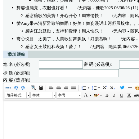
哈哈，抱歉，少给你一个零，660万哈！
/无内容 - queen
舞姿也漂亮，衣服也好看！
/无内容 - 糖歌2025 06/06/26 (11)
感谢糖歌的美赞！开心开心！周末愉快！
/无内容 - 随风飘 0
赞Amy带来清新雅致的舞蹈！好美！舞姿漫诉山河舒展旋律。。
感谢江总鼓励，支持和暧评！周末快乐！
/无内容 - 随风飘 0
赏心悦目，太美了，人美歌甜舞飘飘！好羡慕啊！
/无内容 - quee
感谢女王鼓励和表扬！爱了！
/无内容 - 随风飘 06/07/26 
笔 名 (必选项):
密 码 (必选项):
标 题 (必选项):
内 容 (选填项):
段落格式
字体
字号