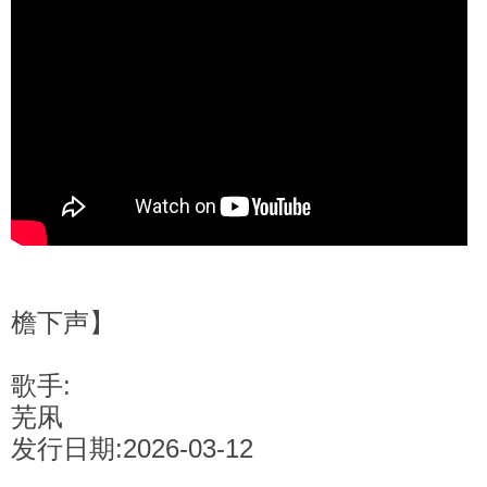
檐下声】
歌手:
芜凩
发行日期:2026-03-12