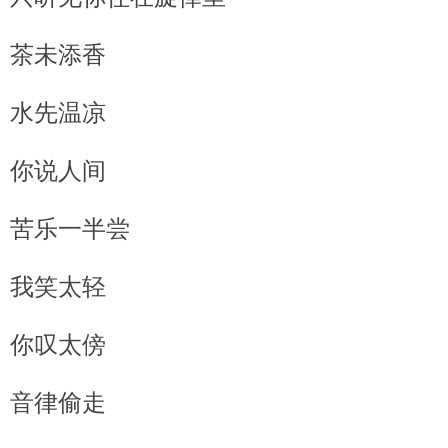
茶未添香
水先温凉
你说人间
苦乐一半尝
我笑太轻
你叹太傍
音律偷走