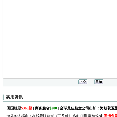
实用资讯
回国机票
$360起
| 商务舱省
$200
| 全球最佳航空公司出炉：海航获五
海外华人福利！在线看陈建斌《三叉戟》热血归回 豪情筑梦
高清免