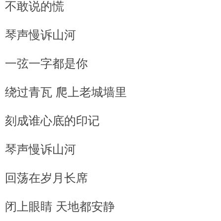
不敢说的慌
琴声慢诉山河
一弦一字都是你
绕过青瓦 爬上老城墙里
刻成谁心底的印记
琴声慢诉山河
回荡在岁月长席
闭上眼睛 天地都安静