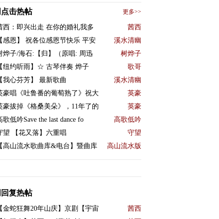
周点击热帖
更多>>
茜西：即兴出走 在你的婚礼我多
茜西
【感恩】 祝各位感恩节快乐 平安
溪水清幽
树烨子/海石:【归】（原唱: 周迅
树烨子
【纽约听雨】☆ 古琴伴奏 烨子
歌哥
【我心芬芳】 最新歌曲
溪水清幽
英豪唱《吐鲁番的葡萄熟了》祝大
英豪
英豪拔掉《格桑美朵》，11年了的
英豪
歌低吟Save the last dance fo
高歌低吟
守望 【花又落】六重唱
守望
【高山流水歌曲库&电台】暨曲库
高山流水版
周回复热帖
【金蛇狂舞20年山庆】京剧【宇宙
茜西