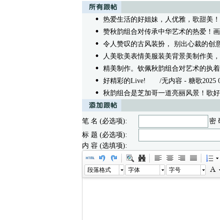
热爱生活的好姐妹，人优雅，歌甜美！
赞秋韵组合对传承中华艺术的热爱！画
令人赞叹的古风装扮， 别出心裁的创
人美歌美表情美服装美背景美制作美，
精美制作。钦佩秋韵组合对艺术的执着
好精彩的Live!
/无内容 - 糖歌2025 06/0
秋韵组合是芝加哥一道亮丽风景！歌好
笔 名 (必选项):
密 
标 题 (必选项):
内 容 (选填项):
段落格式
字体
字号