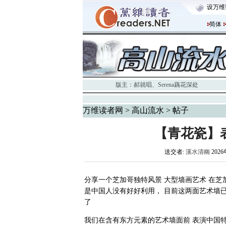
设万维
简体
版主：
郝就唱
、
Serena藕花深处
万维读者网
>
高山流水
> 帖子
【青花瓷】
送交者:
溪水清幽
2026
分享一个芝加哥独特风景 大型墙画艺术 在芝
是中国人没有好好利用， 目前这两面艺术墙已
了
我们在含有东方元素的艺术墙面前 表演中国特