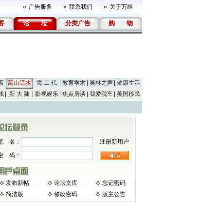
广告服务
联系我们
关于万维
客
论
坛
分类广告
购
物
素
高山流水
海 二 代
教育学术
笑林之声
健康生活
线
新 大 陆
影视娱乐
焦点房谈
我爱我车
美国移民
笔 名：
注册新用户
密 码：
发布新帖
论坛文库
忘记密码
简洁版
修改密码
版主公告