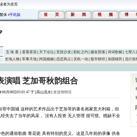
读者为首页
首
页
新
闻
视
频
博
繁体
手机版
五 味 斋
茗香茶语
天下论坛
竞技沙龙
彩虹之约
摄友部落
诗词歌赋
七荤八
史地人物
军事天地
跨国婚姻
恋恋风尘
灵机一动
股市财经
加国移民
流行前
表演唱 芝加哥秋韵组合
年06月08日03:01:47 于 [高山流水]
发送悄悄话
加哥中国城 这样的艺术作品出于芝加哥的著名画家意大利籍，但
经失去了当年的风采， 没有人投资 无人管理 很可惜。残缺不全
色的通俗歌曲 青花瓷 具有特别的意义。这是几年前的录像 供各