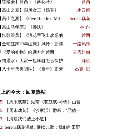
【红楼会】茜西：《葬花吟》
茜西
【高山之夏】跟风女王《婚誓》
水云间
【高山之夏】《Five Hundred Mil
Serena藕花
【高山马年庆】《搀扶》
林子-
【坛歌跟风】《浪花里飞出欢乐的
茜西
【金蛇狂舞20年山庆】风铃：新疆
一路风铃
送《爱的礼物》给远方的茜西
云霞姐姐
（纯灌水）大家一起聊聊怎么保护
耳机
【八十年代再唱响】《童年》正梦
杰克_JK
史上的今天：回复热帖
5:
【周末戏苑】湖南《花鼓戏-补锅》山寨
5:
【周末戏苑】《沙家浜》散板：‘刁德一
3:
【清晨我们踏上小道】
2:
Serena藕花深处: 继续儿歌：我们的田野