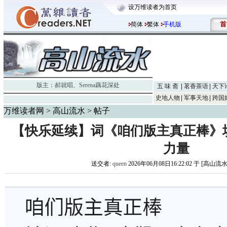
设万维读者为首页
首
简体
繁体
手机版
版主：
郝就唱
、
Serena藕花深处
五 味 斋
茗香茶语
天下
史地人物
军事天地
跨国
万维读者网
>
高山流水
> 帖子
【快乐延续】词《咱们版主真正棒》
力量
送交者:
queen
2026年06月08日16:22:02 于 [高山流