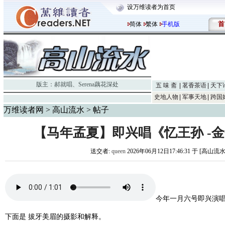
设万维读者为首页
首
简体
繁体
手机版
版主：
郝就唱
、
Serena藕花深处
五 味 斋
茗香茶语
天下
史地人物
军事天地
跨国
万维读者网
>
高山流水
> 帖子
【马年孟夏】即兴唱《忆王孙 -
送交者:
queen
2026年06月12日17:46:31 于 [高山流
今年一月六号即兴演
下面是 拔牙美眉的摄影和解释。