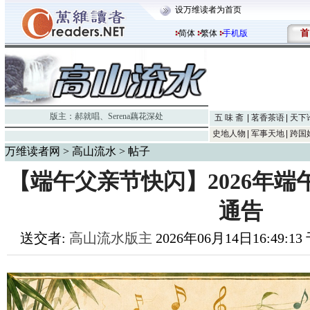
设万维读者为首页
首
简体
繁体
手机版
版主：
郝就唱
、
Serena藕花深处
五 味 斋
茗香茶语
天下
史地人物
军事天地
跨国
万维读者网
>
高山流水
> 帖子
【端午父亲节快闪】2026年
通告
送交者:
高山流水版主
2026年06月14日16:49:1