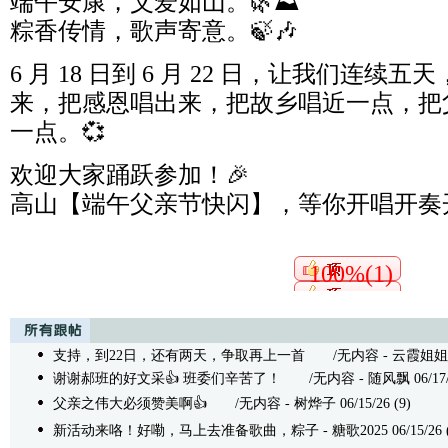
端午安康，父爱如山。🌿⛰️
粽香传情，歌声寄意。🍃🎶
6 月 18 日到 6 月 22 日，让我们连
来，把感恩唱出来，把故乡唱近一点，把
一点。💞
欢迎大家踊跃参加！🎉
高山【端午父亲节快闪】，等你开唱开奏开
100%(1)
支持，到22日，还有两天，争取再上一首
/无内容 - 云霞姐姐 06/
谢谢郝班的好文采👍 班委们辛苦了！
/无内容 - 随风飘 06/17/2
父亲之伟大必须赞美啊👍
/无内容 - 树烨子 06/15/26 (9)
新活动来咯！好嘞，马上去准备歌曲，粽子
- 糖歌2025 06/15/26 