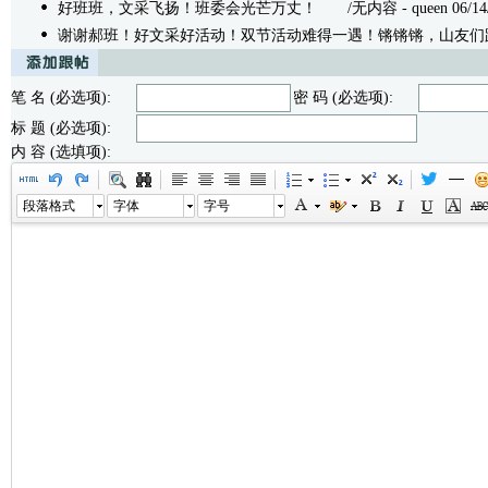
好班班，文采飞扬！班委会光芒万丈！
/无内容 - queen 06/14/2
谢谢郝班！好文采好活动！双节活动难得一遇！锵锵锵，山友们
笔 名 (必选项):
密 码 (必选项):
标 题 (必选项):
内 容 (选填项):
段落格式
字体
字号