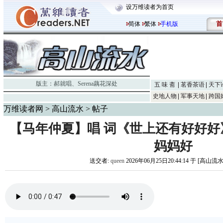
设万维读者为首页
首
简体
繁体
手机版
版主：
郝就唱
、
Serena藕花深处
五 味 斋
茗香茶语
天下
史地人物
军事天地
跨国
万维读者网
>
高山流水
> 帖子
【马年仲夏】唱 词《世上还有好好
妈妈好
送交者:
queen
2026年06月25日20:44:14 于 [高山流