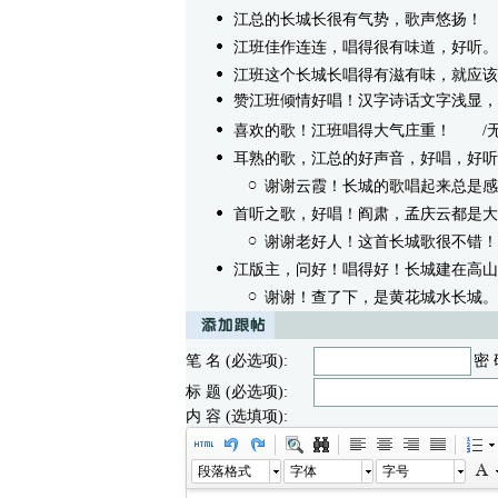
江总的长城长很有气势，歌声悠扬！
/
江班佳作连连，唱得很有味道，好听。
江班这个长城长唱得有滋有味，就应该
赞江班倾情好唱！汉字诗话文字浅显，
喜欢的歌！江班唱得大气庄重！
/无内容 
耳熟的歌，江总的好声音，好唱，好听
谢谢云霞！长城的歌唱起来总是感
首听之歌，好唱！阎肃，孟庆云都是大
谢谢老好人！这首长城歌很不错！
江版主，问好！唱得好！长城建在高山上
谢谢！查了下，是黄花城水长城。
笔 名 (必选项):
密 
标 题 (必选项):
内 容 (选填项):
段落格式
字体
字号