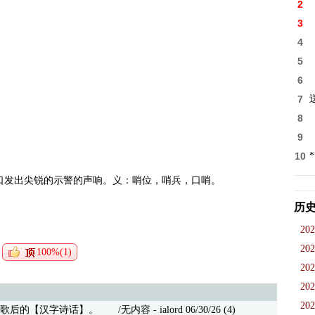
2
3
4
5
6
7
8
9
10
口发出尖锐的示警的声响。义：哨位，哨兵，口哨。
历
202
202
100%(1)
202
202
202
歌后的【汉字诗话】。
/无内容 - ialord 06/30/26 (4)