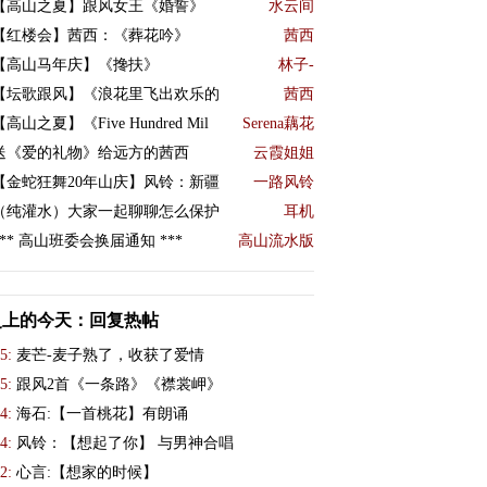
【高山之夏】跟风女王《婚誓》
水云间
【红楼会】茜西：《葬花吟》
茜西
【高山马年庆】《搀扶》
林子-
【坛歌跟风】《浪花里飞出欢乐的
茜西
【高山之夏】《Five Hundred Mil
Serena藕花
送《爱的礼物》给远方的茜西
云霞姐姐
【金蛇狂舞20年山庆】风铃：新疆
一路风铃
（纯灌水）大家一起聊聊怎么保护
耳机
*** 高山班委会换届通知 ***
高山流水版
史上的今天：回复热帖
5:
麦芒-麦子熟了，收获了爱情
5:
跟风2首《一条路》《襟裳岬》
4:
海石:【一首桃花】有朗诵
4:
风铃：【想起了你】 与男神合唱
2:
心言:【想家的时候】