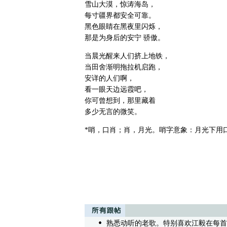
雪山大漠，惊涛海岛，
每寸疆界都安全可靠。
黑色眼睛在黑夜里闪烁，
那是为身后的安宁 骄傲。
当晨光醒来人们挤上地铁，
当田舍渐明拖拉机启跑，
安详的人们啊，
看一眼天边远霞吧，
你可曾想到，那里藏着
多少无言的微笑。
*哨，口肖；肖，月光。哨字意象：月光下用
熟悉动听的老歌。特别喜欢江毅在每首