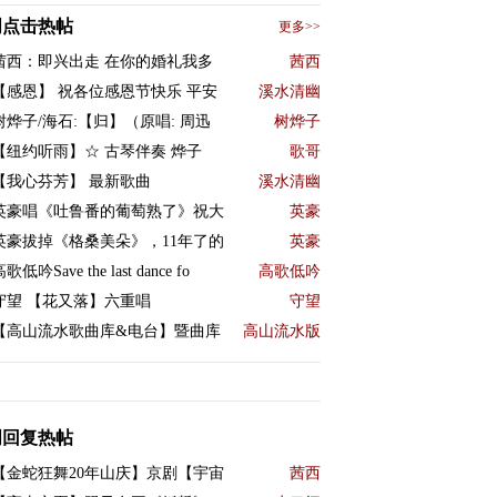
周点击热帖
更多>>
茜西：即兴出走 在你的婚礼我多
茜西
【感恩】 祝各位感恩节快乐 平安
溪水清幽
树烨子/海石:【归】（原唱: 周迅
树烨子
【纽约听雨】☆ 古琴伴奏 烨子
歌哥
【我心芬芳】 最新歌曲
溪水清幽
英豪唱《吐鲁番的葡萄熟了》祝大
英豪
英豪拔掉《格桑美朵》，11年了的
英豪
歌低吟Save the last dance fo
高歌低吟
守望 【花又落】六重唱
守望
【高山流水歌曲库&电台】暨曲库
高山流水版
周回复热帖
【金蛇狂舞20年山庆】京剧【宇宙
茜西