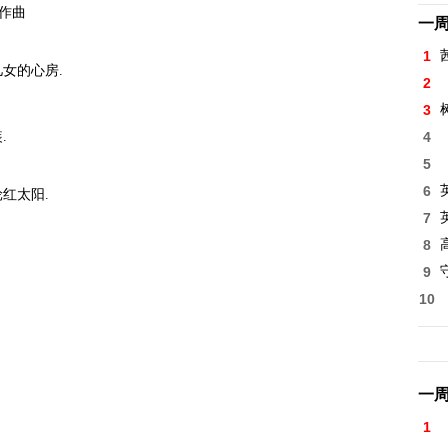
作曲
一
1
女的心房.
2
3
.
4
5
6
红太阳.
7
8
高
9
10
一
1