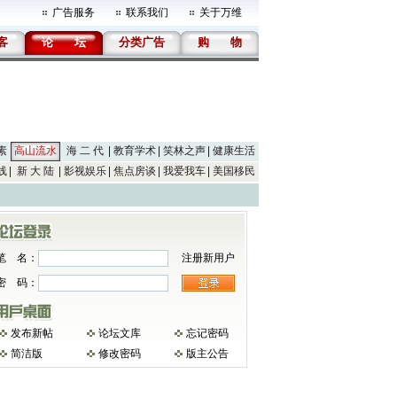
广告服务
联系我们
关于万维
客
论
坛
分类广告
购
物
素
高山流水
海 二 代
教育学术
笑林之声
健康生活
线
新 大 陆
影视娱乐
焦点房谈
我爱我车
美国移民
笔 名：
注册新用户
密 码：
发布新帖
论坛文库
忘记密码
简洁版
修改密码
版主公告