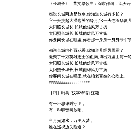
《长城长》 - 董文华歌曲：阎肃作词，孟庆云
都说长城两边是故乡,你知道长城有多长？
它一头挑起大漠边关的冷月,它一头连着华夏儿
太阳照长城长,长城他雄风万古扬.
太阳照长城长,长城他雄风万古扬.
你要问长城在哪里,你看那一身身一身身绿军装
都说长城内外百花香,你知道几经风雪霜？
凝聚了千万英雄志士的血肉,博出万里山河一轮
太阳照长城长,长城他雄风万古扬.
太阳照长城长,长城他雄风万古扬.
你要问长城在哪里,就在咱老百姓的心坎上.
####################
【哨】哨兵 [汉字诗话] 江毅
有一种忠诚叫守卫，
有一种职责叫放哨。
当月光如水，万里入梦，
谁在巡视边关险道？