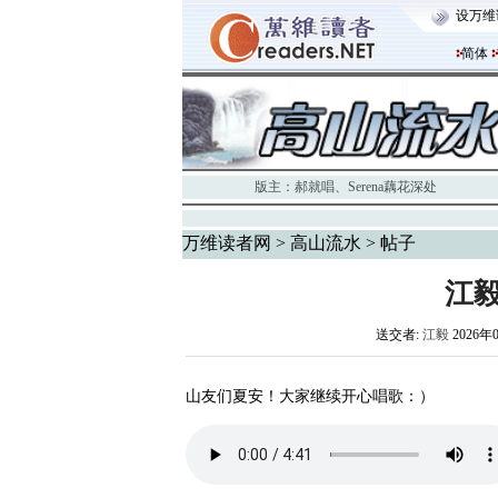
设万维
简体
版主：
郝就唱
、
Serena藕花深处
万维读者网
>
高山流水
> 帖子
江
送交者:
江毅
2026年
山友们夏安！大家继续开心唱歌：）