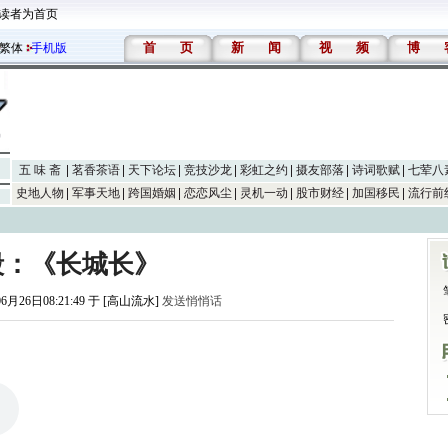
读者为首页
首
页
新
闻
视
频
博
繁体
手机版
五 味 斋
茗香茶语
天下论坛
竞技沙龙
彩虹之约
摄友部落
诗词歌赋
七荤八
史地人物
军事天地
跨国婚姻
恋恋风尘
灵机一动
股市财经
加国移民
流行前
毅：《长城长》
06月26日08:21:49 于 [高山流水]
发送悄悄话