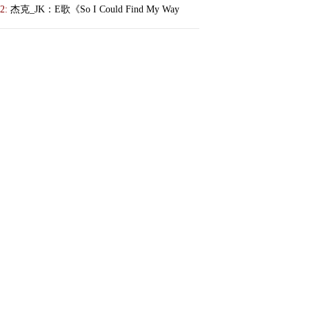
2:
杰克_JK：E歌《So I Could Find My Way