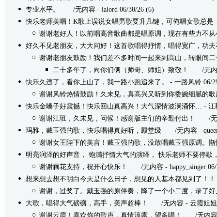
专业水平。
/无内容 - ialord 06/30/26 (6)
快乐老师美唱！K歌上误说女唱男歌要升几键，可俺唱女歌总是
谢谢老好人！以前唱高音歌曲都是唱原调，现在有些力不从
好久不见老朋友，大大问好！这首歌唱得抒情，唱得宽广，功夫
谢谢老朋友鼓励！我们差不多时间一起来到高山，转眼间二
二十多年了，向你们俩（师哥、师姐）致敬！
/无内容 -
快乐久违了，看你上山了，我一路小跑追来了。
- 一路风铃 06/29/
谢谢风铃热情鼓励！久未见，真高兴又听到你委婉细腻的歌
快乐金嗓子好震撼！快乐回山真高兴！大气深情波澜涌怀…
- 江毅
谢谢江班，久未见，问候！感谢版主们的辛勤付出！
/无内容 -
玛雅，戴玉强的歌，快乐唱得真好听，殿堂级
/无内容 - queen 0
谢谢女王陛下的美言！戴玉强的歌，没敢唱戴玉强原调。惭
明亮润泽的好声音， 饱满抒情大气的演绎， 快乐老师不要停歇
谢谢藕花支持，祝开心快乐！
/无内容 - happy_singer 06/2
想来想去想不明白今天是什么日子，想见的人基本都见到了！！
谢谢，过奖了。戴玉强的原伴奏，降了一个小二度，录了好
大歌，唱得大气磅礴，高手，美声超棒！
/无内容 - 云霞姐姐 06/
谢谢云霞！喜欢你的歌声，真情流露，望多唱！
/无内容 - ha