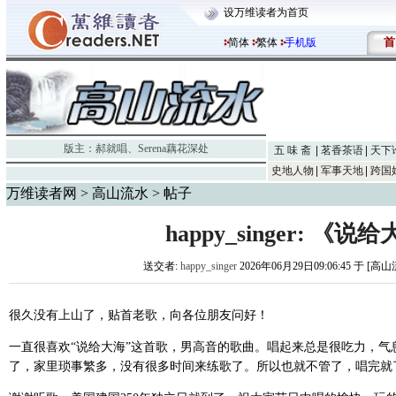
设万维读者为首页
首
简体
繁体
手机版
版主：
郝就唱
、
Serena藕花深处
五 味 斋
茗香茶语
天下
史地人物
军事天地
跨国
万维读者网
>
高山流水
> 帖子
happy_singer: 《说
送交者:
happy_singer
2026年06月29日09:06:45 于 [高
很久没有上山了，贴首老歌，向各位朋友问好！
一直很喜欢“说给大海”这首歌，男高音的歌曲。唱起来总是很吃力，气
了，家里琐事繁多，没有很多时间来练歌了。所以也就不管了，唱完就