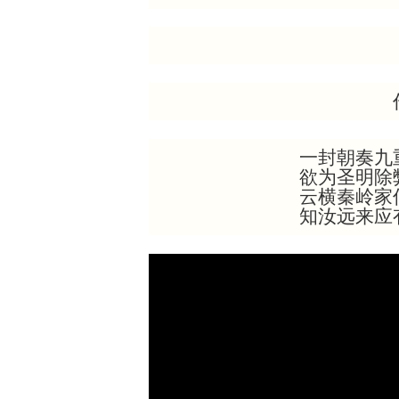
一封朝奏九
欲为圣明除
云横秦岭家
知汝远来应