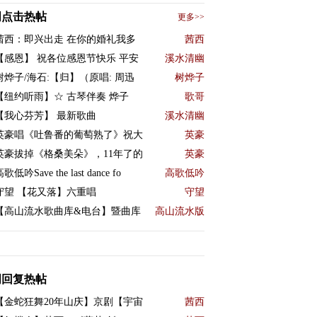
周点击热帖
更多>>
茜西：即兴出走 在你的婚礼我多
茜西
【感恩】 祝各位感恩节快乐 平安
溪水清幽
树烨子/海石:【归】（原唱: 周迅
树烨子
【纽约听雨】☆ 古琴伴奏 烨子
歌哥
【我心芬芳】 最新歌曲
溪水清幽
英豪唱《吐鲁番的葡萄熟了》祝大
英豪
英豪拔掉《格桑美朵》，11年了的
英豪
歌低吟Save the last dance fo
高歌低吟
守望 【花又落】六重唱
守望
【高山流水歌曲库&电台】暨曲库
高山流水版
周回复热帖
【金蛇狂舞20年山庆】京剧【宇宙
茜西