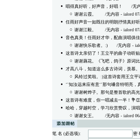
唱得真好听，好声音，好唱！
/无内容 -
谢谢云霞。
/无内容 - ialord 07/0
任雨好声音一如既往的明朗抒情真好听
谢谢江毅。
/无内容 - ialord 07/0
音色真美！任雨好才华，配曲演唱俱佳
谢谢快乐歌者。:)
/无内容 - ialord
这首诗太亲切了！王立平的曲子动听贴
谢谢藕花。《飞吧，鸽子》原词比
才高八斗，知道这么多古诗词，羡慕。
风铃过奖啦。:)这首诗套用王立平
‘’知汝远来应有意‘’那句嗓音特明亮，
谢谢树烨子。那句是整首歌的高光
这首诗有难度，你一唱减去一半！💐👏
哈哈，穿越时空，学习欣赏赞叹，演唱
谢谢女王。
/无内容 - ialord 06/3
笔 名 (必选项):
密 