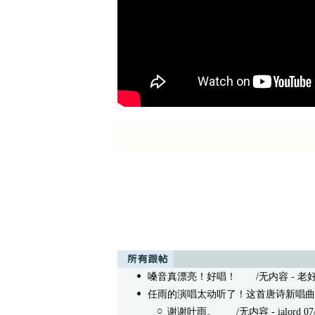
嗓音真漂亮！好唱！
/无内容 - 老好人 0
任雨的演唱太动听了！这首唐诗新唱曲
谢谢叶雨。
/无内容 - ialord 07/0