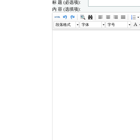
标 题 (必选项):
内 容 (选填项):
段落格式
字体
字号