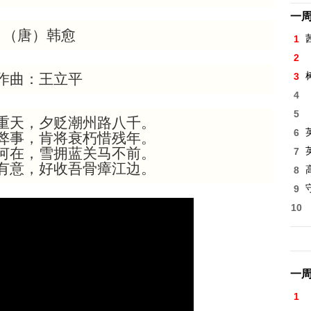
一
（唐）韩愈
1
2
3
作曲：王立平
4
5
重天，夕贬潮州路八千。
6
弊事，肯将衰朽惜残年。
何在，雪拥蓝关马不前。
7
有意，好收吾骨瘴江边。
8
高
9
10
一
1