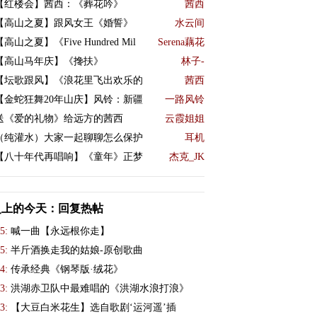
【红楼会】茜西：《葬花吟》
茜西
【高山之夏】跟风女王《婚誓》
水云间
【高山之夏】《Five Hundred Mil
Serena藕花
【高山马年庆】《搀扶》
林子-
【坛歌跟风】《浪花里飞出欢乐的
茜西
【金蛇狂舞20年山庆】风铃：新疆
一路风铃
送《爱的礼物》给远方的茜西
云霞姐姐
（纯灌水）大家一起聊聊怎么保护
耳机
【八十年代再唱响】《童年》正梦
杰克_JK
史上的今天：回复热帖
5:
喊一曲【永远根你走】
5:
半斤酒换走我的姑娘-原创歌曲
4:
传承经典《钢琴版·绒花》
3:
洪湖赤卫队中最难唱的《洪湖水浪打浪》
3:
【大豆白米花生】选自歌剧‘运河遥’插