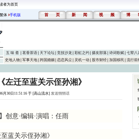
读者为首页
首
页
新
闻
视
频
博
繁体
手机版
五 味 斋
茗香茶语
天下论坛
竞技沙龙
彩虹之约
摄友部落
诗词歌赋
七荤八
史地人物
军事天地
跨国婚姻
恋恋风尘
灵机一动
股市财经
加国移民
流行前
《左迁至蓝关示侄孙湘》
06月30日11:51:16 于 [高山流水]
发送悄悄话
】创意·编辑·演唱：任雨
迁至蓝关示侄孙湘》