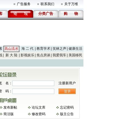
广告服务
联系我们
关于万维
客
论
坛
分类广告
购
物
素
高山流水
海 二 代
教育学术
笑林之声
健康生活
线
新 大 陆
影视娱乐
焦点房谈
我爱我车
美国移民
笔 名：
注册新用户
密 码：
发布新帖
论坛文库
忘记密码
简洁版
修改密码
版主公告