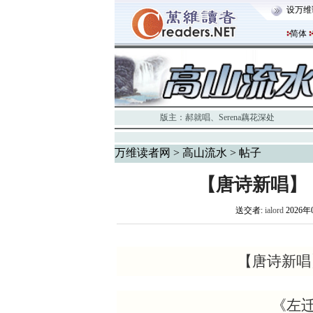
设万维
简体
版主：
郝就唱
、
Serena藕花深处
万维读者网
>
高山流水
> 帖子
【唐诗新唱】
送交者:
ialord
2026年
【唐诗新唱
《左