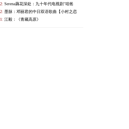
2:
Serena藕花深处：九十年代电视剧“咱爸
2:
墨脉：邓丽君的中日双语歌曲【小村之恋
1:
江毅：《青藏高原》