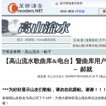
设万维读者为首页
首
简体
繁体
手机版
版主：
郝就唱
、
Serena藕花深处
五 味 斋
茗香茶语
天下
史地人物
军事天地
跨国
万维读者网
>
高山流水
> 帖子
【高山流水歌曲库&电台】暨曲库用
－ 郝就
送交者:
高山流水版主
2026年07月01日08:41:28 于 [
***为好好显示山友们歌帖，请勿在此跟帖。谢谢！！！*
郝就唱山友歌友为高山写了个APP，方便大家聆听高山现在和过去的歌
敬！