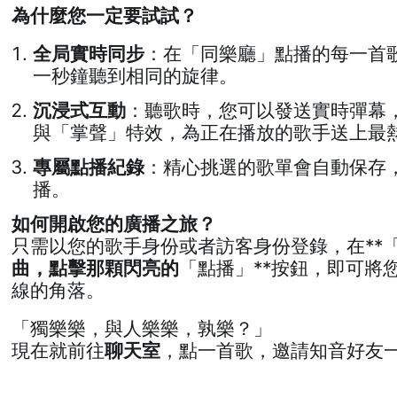
為什麼您一定要試試？
全局實時同步
：在「同樂廳」點播的每一首
一秒鐘聽到相同的旋律。
沉浸式互動
：聽歌時，您可以發送實時彈幕
與「掌聲」特效，為正在播放的歌手送上最
專屬點播紀錄
：精心挑選的歌單會自動保存
播。
如何開啟您的廣播之旅？
只需以您的歌手身份或者訪客身份登錄，在**
曲，點擊那顆閃亮的
「點播」**按鈕，即可將
線的角落。
「獨樂樂，與人樂樂，孰樂？」
現在就前往
聊天室
，點一首歌，邀請知音好友