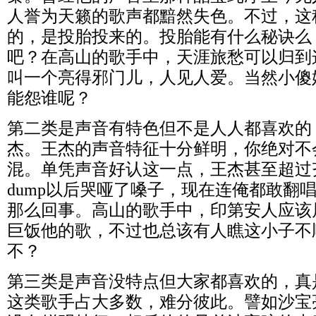
人誉为天籁的歌声都黯然失色。不过，这
的，是投胎投来的。投胎能有什么秘诀么
吧？在高山的歌手中，天涯旅愁可以归到
叫一个亮得邪门儿，人见人爱。当然小傻
能怨谁呢？
第二类是声音有特色但不是人人都喜欢的
杰。王杰的声音特征十分鲜明，你绝对不
混。单凭声音好认这一点，王杰甚至超过
dump以后哭哑了嗓子，现在连俺都敢翻
那么回事。高山的歌手中，印第安人应该
巨饭他的歌，不过也总该有人瞧这小子不
不？
第三类是声音没特点但大家都喜欢的，真
这类歌手占大多数，难分彼此。譬如沙宝