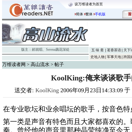
设万维读者为首页
首
简体
繁体
手机版
版主：
郝就唱
、
Serena藕花深处
五 味 斋
茗香茶语
天下
史地人物
军事天地
跨国
万维读者网
>
高山流水
> 帖子
KoolKing:俺来谈谈歌
送交者:
KoolKing
2006年09月23日14:33:09 
在专业歌坛和业余唱坛的歌手，按音色特
第一类是声音有特色而且大家都喜欢的。
秦。曾经他的声音里那种晶莹纯净至今无