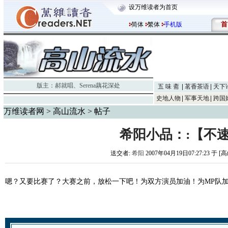
设万维读者为首页
首
简体
繁体
手机版
版主：
郝就唱
、
Serena藕花深处
五 味 斋
茗香茶语
天下
史地人物
军事天地
跨国
万维读者网
>
高山流水
> 帖子
希阳小品：:【不
送交者:
希阳
2007年04月19日07:27:23 于 
嗯？又要比赛了？大赛之前，放松一下吧！为双方演员加油！为MP队