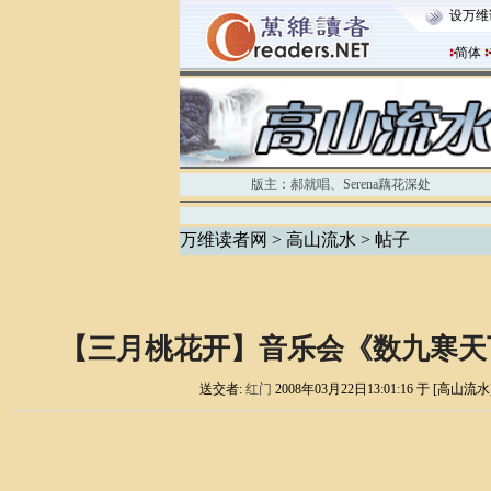
设万维
简体
版主：
郝就唱
、
Serena藕花深处
万维读者网
>
高山流水
> 帖子
【三月桃花开】音乐会《数九寒天下
送交者:
红门
2008年03月22日13:01:16 于 [高山流水