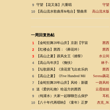
9
守望 【花又落】六重唱
守望
10
【高山流水歌曲库&电台】暨曲库
高山流水版
一周回复热帖
1
【金蛇狂舞20年山庆】京剧【宇宙
茜西
2
【红楼会】茜西：《葬花吟》
茜西
3
【高山之夏】跟风女王《婚誓》
水云间
4
【高山马年庆】《搀扶》
林子-
5
【坛歌跟风】《浪花里飞出欢乐的
茜西
6
【高山之夏】《Five Hundred Mil
Serena藕花
7
【金蛇狂舞20年山庆】风铃：新疆
一路风铃
8
送《爱的礼物》给远方的茜西
云霞姐姐
9
（纯灌水）大家一起聊聊怎么保护
耳机
10
【八十年代再唱响】《童年》正梦
杰克_JK