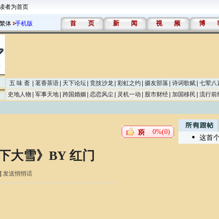
读者为首页
首
页
新
闻
视
频
博
繁体
手机版
五 味 斋
茗香茶语
天下论坛
竞技沙龙
彩虹之约
摄友部落
诗词歌赋
七荤八
史地人物
军事天地
跨国婚姻
恋恋风尘
灵机一动
股市财经
加国移民
流行前
0%(0)
这首个
大雪》BY 红门
]
发送悄悄话