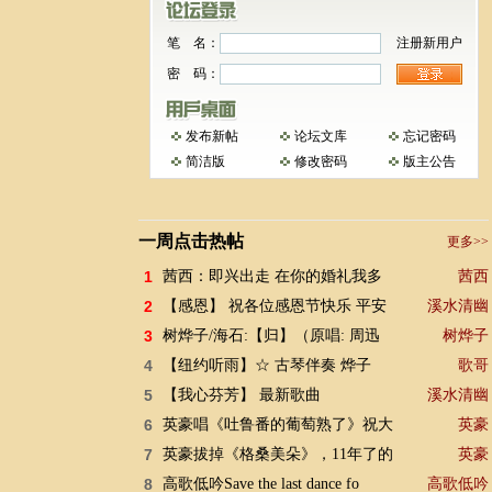
笔 名：
注册新用户
密 码：
发布新帖
论坛文库
忘记密码
简洁版
修改密码
版主公告
一周点击热帖
更多>>
1
茜西：即兴出走 在你的婚礼我多
茜西
2
【感恩】 祝各位感恩节快乐 平安
溪水清幽
3
树烨子/海石:【归】（原唱: 周迅
树烨子
4
【纽约听雨】☆ 古琴伴奏 烨子
歌哥
5
【我心芬芳】 最新歌曲
溪水清幽
6
英豪唱《吐鲁番的葡萄熟了》祝大
英豪
7
英豪拔掉《格桑美朵》，11年了的
英豪
8
高歌低吟Save the last dance fo
高歌低吟