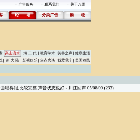
广告服务
联系我们
关于万维
客
论
坛
分类广告
购
物
素
高山流水
海 二 代
教育学术
笑林之声
健康生活
线
新 大 陆
影视娱乐
焦点房谈
我爱我车
美国移民
曲唱得很,比较完整.声音状态也好
- 川江回声 05/08/09 (233)