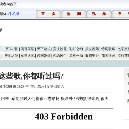
读者为首页
首
页
新
闻
视
频
博
繁体
手机版
五 味 斋
茗香茶语
天下论坛
竞技沙龙
彩虹之约
摄友部落
诗词歌赋
七荤八
史地人物
军事天地
跨国婚姻
恋恋风尘
灵机一动
股市财经
加国移民
流行前
这些歌,你都听过吗?
10月02日19:08:23 于 [高山流水]
发送悄悄话
回来. 感觉那时人们都很斗志昂扬,很淳朴,很理想,很崇高,很火