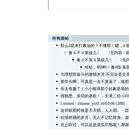
鞋么4是来打酱油的？不懂耶！嗯，4 狠h
奏４不４第孩几！
/无内容 - 碧水青山
奏４不东４第孩几！
/无内容 -
哈哈，明8料！奏4指 臭屁
为理想而奋斗的激情岁月.不完全是文
那年头啊，可真是一去不复返了，挺想
你太有趣了:) 小小银球那个好象是填的
很熟悉，亲切的老歌！
- 天津二伯 10/03/
I missed
- chinese_wolf 10/03/08 (288)
这些歌那时候是天天唱，人人唱。
- 碧
狂情烬烧的岁月，无人不记忆终身。谢
岂止听过，可以说是滚瓜烂熟呢！谢谢