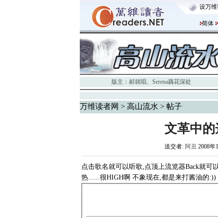
设万维
简体
版主：
郝就唱
、
Serena藕花深处
万维读者网
>
高山流水
> 帖子
文革中的
送交者:
阿丑
2008年
点击歌名就可以听歌,点顶上流览器Back就可以
热......很HIGH啊 不象现在,都是来打酱油的:))