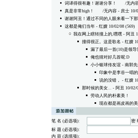
词译得很有趣！谢谢分享！
/无内容 - em
真是非常high！
/无内容 - 庶士 10/02/
谢谢阿丑！通过不同的人眼来看一下那
这都是俺们当年
- 红嫂 10/02/08 (569)
我在网上瞎转撞上的,嘿嘿
- 阿丑 10
撞得很正。这是歌名
- 红嫂 10/
漏了最后一首(10)是领
俺也猜对好几首呢:D
/无内
小小银球传友谊
- 南郭先生 
印象中是李谷一唱的
说的没错，
- 红嫂 10/
那时候的美女...
- 阿丑 10/02/0
劳动人民的朴素美！
/无内
现在都是画皮画的美
笔 名 (必选项):
密 
标 题 (必选项):
内 容 (选填项):