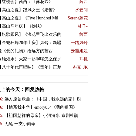
【红楼会】茜西：《葬花吟》
茜西
【高山之夏】跟风女王《婚誓》
水云间
【高山之夏】《Five Hundred Mil
Serena藕花
【高山马年庆】《搀扶》
林子-
【坛歌跟风】《浪花里飞出欢乐的
茜西
【金蛇狂舞20年山庆】风铃：新疆
一路风铃
送《爱的礼物》给远方的茜西
云霞姐姐
（纯灌水）大家一起聊聊怎么保护
耳机
【八十年代再唱响】《童年》正梦
杰克_JK
史上的今天：回复热帖
6:
远方原创歌曲：《中国，我永远的家》Bl
6:
【情系我中华】emory854《我的祖国》
5:
【祖国慈祥的母亲】小河淌水-京剧杜鹃
5:
无笔:一支小雨伞