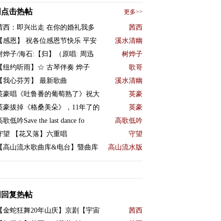
周点击热帖
更多>>
茜西：即兴出走 在你的婚礼我多
茜西
【感恩】 祝各位感恩节快乐 平安
溪水清幽
树烨子/海石:【归】（原唱: 周迅
树烨子
【纽约听雨】☆ 古琴伴奏 烨子
歌哥
【我心芬芳】 最新歌曲
溪水清幽
英豪唱《吐鲁番的葡萄熟了》祝大
英豪
英豪拔掉《格桑美朵》，11年了的
英豪
歌低吟Save the last dance fo
高歌低吟
守望 【花又落】六重唱
守望
【高山流水歌曲库&电台】暨曲库
高山流水版
周回复热帖
【金蛇狂舞20年山庆】京剧【宇宙
茜西