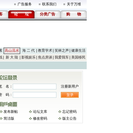
广告服务
联系我们
关于万维
客
论
坛
分类广告
购
物
素
高山流水
海 二 代
教育学术
笑林之声
健康生活
线
新 大 陆
影视娱乐
焦点房谈
我爱我车
美国移民
笔 名：
注册新用户
密 码：
发布新帖
论坛文库
忘记密码
简洁版
修改密码
版主公告