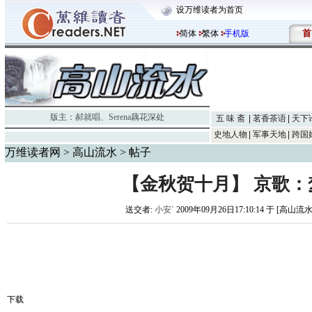
设万维读者为首页
首
简体
繁体
手机版
版主：
郝就唱
、
Serena藕花深处
五 味 斋
茗香茶语
天下
史地人物
军事天地
跨国
万维读者网
>
高山流水
> 帖子
【金秋贺十月】 京歌：
送交者:
小安`
2009年09月26日17:10:14 于 [高山流
下载