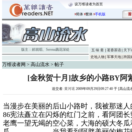
设万维读者为首页
首
简体
繁体
手机版
版主：
郝就唱
、
Serena藕花深处
五 味 斋
茗香茶语
天下
史地人物
军事天地
跨国
万维读者网
>
高山流水
> 帖子
[金秋贺十月]故乡的小路BY阿紫
送交者:
黄河谣
2009年09月29日09:27:40 于 [高山流
当漫步在美丽的后山小路时，我被那迷人
86宪法矗立在闪烁的红门之前，看阿团
老鹰一望无竭的空心菜，大海的硕大冬瓜
瓜。。。。。。当我看到阿胖美丽的梅花