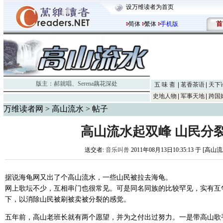
设万维读者为首页
首
简体
繁体
手机版
版主：
郝就唱
、
Serena藕花深处
五 味 斋
茗香茶语
天下
史地人物
军事天地
跨国
万维读者网
>
高山流水
> 帖子
高山流水起双峰 山民分
送交者:
音乐叫兽
2011年08月13日10:35:13 于 [高山
据说海龟网又出了个高山流水，一些山民被拉去海龟。
网上歌坛不少，互相串门也很常见。可是同名同族的比较罕见，实有互
下，以消除山民被刷被卖被分裂的感觉。
五年前，高山老班长就有两个愿望，并为之付出过努力。一是带高山歌