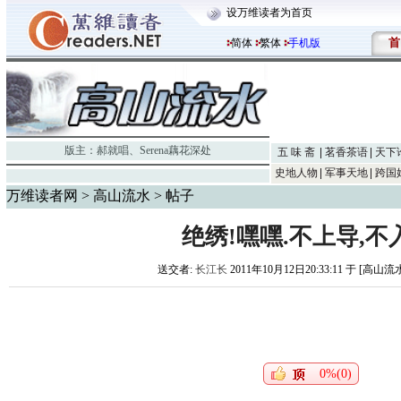
设万维读者为首页
首
简体
繁体
手机版
版主：
郝就唱
、
Serena藕花深处
五 味 斋
茗香茶语
天下
史地人物
军事天地
跨国
万维读者网
>
高山流水
> 帖子
绝绣!嘿嘿.不上导,不
送交者:
长江长
2011年10月12日20:33:11 于 [高山流
0%(0)