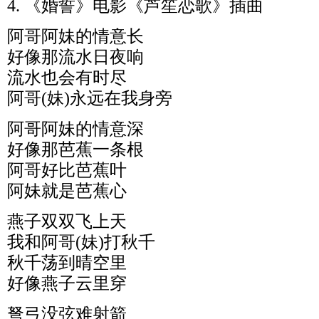
4. 《婚誓》电影《芦笙恋歌》插曲
阿哥阿妹的情意长
好像那流水日夜响
流水也会有时尽
阿哥(妹)永远在我身旁
阿哥阿妹的情意深
好像那芭蕉一条根
阿哥好比芭蕉叶
阿妹就是芭蕉心
燕子双双飞上天
我和阿哥(妹)打秋千
秋千荡到晴空里
好像燕子云里穿
弩弓没弦难射箭