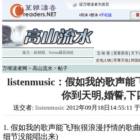
设万维读者为首页
首
简体
繁体
手机版
版主：
郝就唱
、
Serena藕花深处
五 味 斋
茗香茶语
天下
史地人物
军事天地
跨国
万维读者网
>
高山流水
> 帖子
listenmusic：假如我的歌声
你到天明,婚誓,下
送交者:
listenmusic
2012年09月18日14:55:11
1. 假如我的歌声能飞翔(很浪漫抒情的歌曲
细节没能唱出来)