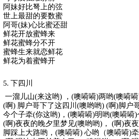
阿妹好比弩上的弦
世上最甜的要数蜜
阿哥(妹)心比蜜还甜
鲜花开放蜜蜂来
鲜花蜜蜂分不开
蜜蜂生来就恋鲜花
鲜花为着蜜蜂开
5. 下四川
一溜儿山(来这哟) ，(噢嗬嗬)两哟(噢嗬
(啊) 脚户哥下了这四川(噢哟哟) (啊)脚
今个子牵(你这哟)，(噢嗬嗬)明哟(噢嗬
(啊)夜夜的晚夕里梦见(噢哟哟)， (啊)
脚踩上大路哟，(噢嗬嗬) 心哟（噢嗬嗬)