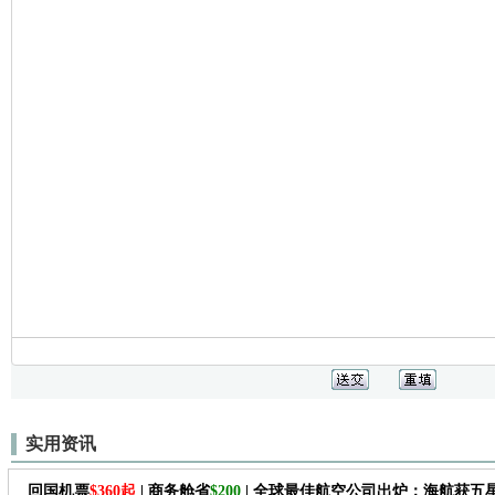
实用资讯
回国机票
$360起
| 商务舱省
$200
| 全球最佳航空公司出炉：海航获五