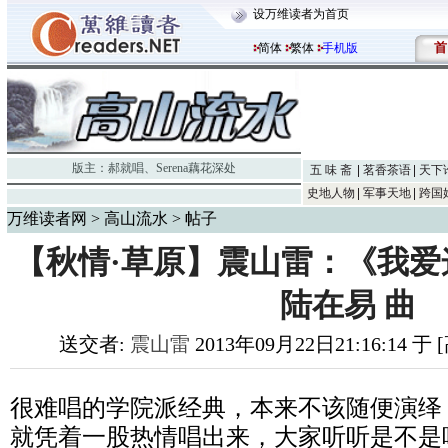
设万维读者为首页
首
简体
繁体
手机版
版主：
郝就唱
、
Serena藕花深处
五 味 斋
茗香茶语
天下
史地人物
军事天地
跨国
万维读者网
>
高山流水
> 帖子
【秋情·草原】震山雷：《我爱
陆在易 曲
送交者:
震山雷
2013年09月22日21:16:14 
很难唱的学院派经典，本来不该随便演绎
就凭着一股热情唱出来，大家听听是不是