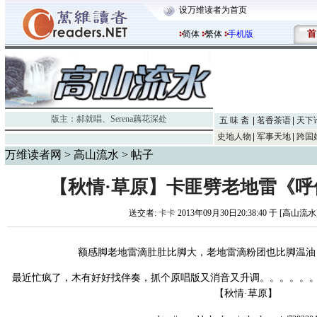
设万维读者为首页
首
简体
繁体
手机版
版主：
郝就唱
、
Serena藕花深处
五 味 斋
茗香茶语
天下
史地人物
军事天地
跨国
万维读者网
>
高山流水
> 帖子
【秋情·草原】卡匪劈老地雷《
送交者:
卡卡
2013年09月30日20:38:40 于 [高山流水
额感脚老地雷滴肚肚比脚大，老地雷滴粉团也比脚温油
最近忙疯了，木有好好找伴奏，抓个原唱版又消音又升调。。。。。。
【秋情·草原】