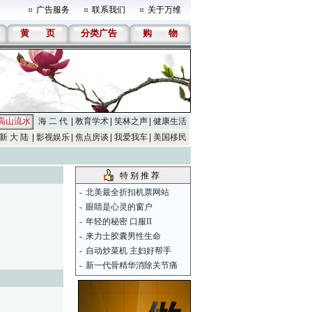
广告服务
联系我们
关于万维
黄
页
分类广告
购
物
高山流水
海 二 代
教育学术
笑林之声
健康生活
新 大 陆
影视娱乐
焦点房谈
我爱我车
美国移民
特 别 推 荐
-
北美最全折扣机票网站
-
眼睛是心灵的窗户
-
年轻的秘密 口服II
-
来力士胶囊男性生命
-
自动炒菜机 主妇好帮手
-
新一代骨精华消除关节痛