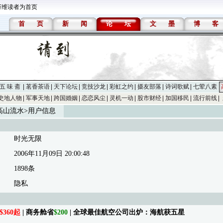
万维读者为首页
首
页
新
闻
论
坛
文
墨
博
客
五 味 斋
茗香茶语
天下论坛
竞技沙龙
彩虹之约
摄友部落
诗词歌赋
七荤八素
史地人物
军事天地
跨国婚姻
恋恋风尘
灵机一动
股市财经
加国移民
流行前线
高山流水
>用户信息
时光无限
2006年11月09日 20:00:48
1898条
隐私
$360起
| 商务舱省
$200
| 全球最佳航空公司出炉：海航获五星