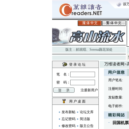
设
版主：
郝就唱
、
Serena藕花深处
万维读者网
>
登 录 论 坛
笔 名：
用户笔名:
密 码：
注册时间:
注册新用户
发贴数量:
用 户 桌 面
电子邮件:
发布新帖
论坛文库
忘记密码
简洁版
回国机票
修改密码
版主公告