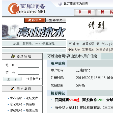
设万维读者为首页
首
页
新
版主：
郝就唱
、
Serena藕花深处
五 味 斋
茗香茶语
天下论坛
史地人物
军事天地
跨国婚姻
万维读者网
>
高山流水
>用户信息
登 录 论 坛
笔 名：
用户笔名:
走南闯北
密 码：
注册时间:
2011年09月18日 18:16:0
注册新用户
发贴数量:
597条
用 户 桌 面
发布新帖
论坛文库
回国机票
$360起
| 商务舱省
$200
| 
忘记密码
简洁版
海外华人福利！在线看陈建斌《三叉
修改密码
版主公告