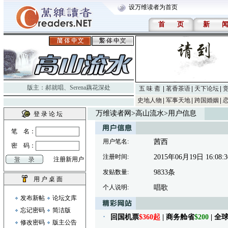
设万维读者为首页
首
页
新
版主：
郝就唱
、
Serena藕花深处
五 味 斋
茗香茶语
天下论坛
史地人物
军事天地
跨国婚姻
万维读者网
>
高山流水
>用户信息
登 录 论 坛
笔 名：
用户笔名:
茜西
密 码：
注册时间:
2015年06月19日 16:08:3
注册新用户
发贴数量:
9833条
用 户 桌 面
个人说明:
唱歌
发布新帖
论坛文库
忘记密码
简洁版
回国机票
$360起
| 商务舱省
$200
| 
修改密码
版主公告