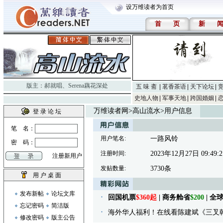
设万维读者为首页
首
页
新
版主：
郝就唱
、
Serena藕花深处
五 味 斋
茗香茶语
天下论坛
史地人物
军事天地
跨国婚姻
万维读者网
>
高山流水
>用户信息
登 录 论 坛
笔 名：
用户笔名:
一路风铃
密 码：
注册时间:
2023年12月27日 09:49:2
注册新用户
发贴数量:
3730条
用 户 桌 面
发布新帖
论坛文库
回国机票
$360起
| 商务舱省
$200
| 
忘记密码
简洁版
海外华人福利！在线看陈建斌《三叉
修改密码
版主公告