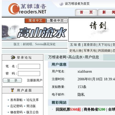
设万维读者为首页
首
页
新
版主：
郝就唱
、
Serena藕花深处
五 味 斋
茗香茶语
天下论坛
史地人物
军事天地
跨国婚姻
万维读者网
>
高山流水
>用户信息
登 录 论 坛
笔 名：
用户笔名:
xialibaren
密 码：
注册时间:
2006年01月18日 18:39:4
注册新用户
发贴数量:
153条
用 户 桌 面
电子邮件:
隐私
发布新帖
论坛文库
忘记密码
简洁版
回国机票
$360起
| 商务舱省
$200
| 
修改密码
版主公告