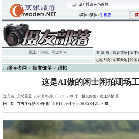
设万维读者为首页
首
简体
繁体
手机版
版主：
白杨
、
闲士9264
五 味 斋
茗香茶语
天下
史地人物
军事天地
跨国
万维读者网
>
摄友部落
> 跟帖
这是AI做的闲士闲拍现场工
送交者:
天总是蓝
2026月05月05日20:32:39 于 [摄友部落]
发送悄悄话
回 答:
在野生保护区里闲拍
由
闲士9264
于 2026-05-04 22:57:48