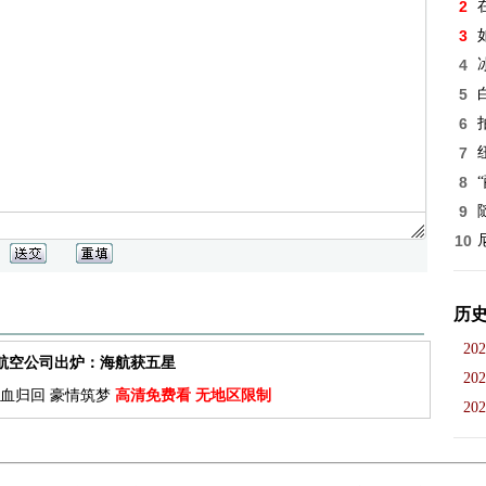
2
3
4
5
6
7
8
9
10
历
202
佳航空公司出炉：海航获五星
202
血归回 豪情筑梦
高清免费看 无地区限制
202