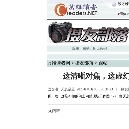
设万维
简体
版主：
白杨
、
闲士9264
万维读者网
>
摄友部落
> 跟帖
这清晰对焦，这虚
送交者:
天总是蓝
2026月05月05日20:34:23 于 [摄
回 答:
这是AI做的闲士闲拍现场工作图：-）
由
天
无内容