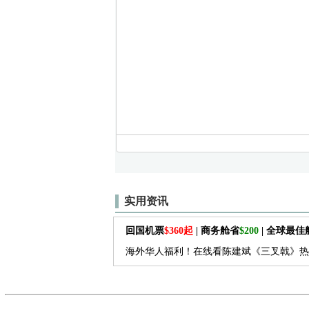
实用资讯
回国机票
$360起
| 商务舱省
$200
| 全球最
海外华人福利！在线看陈建斌《三叉戟》热