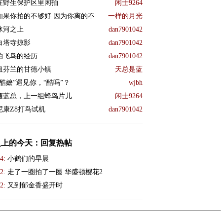
在野生保护区里闲拍
闲士9264
如果你拍的不够好 因为你离的不
一样的月光
冰河之上
dan7901042
白塔寺掠影
dan7901042
拍飞鸟的经历
dan7901042
纽芬兰的甘德小镇
天总是蓝
“酷嬷”遇见你，“酷吗”？
wjbh
随蓝总，上一组蜂鸟片儿
闲士9264
尼康Z8打鸟试机
dan7901042
史上的今天：回复热帖
4:
小鹤们的早晨
2:
走了一圈拍了一圈 华盛顿樱花2
2:
又到郁金香盛开时