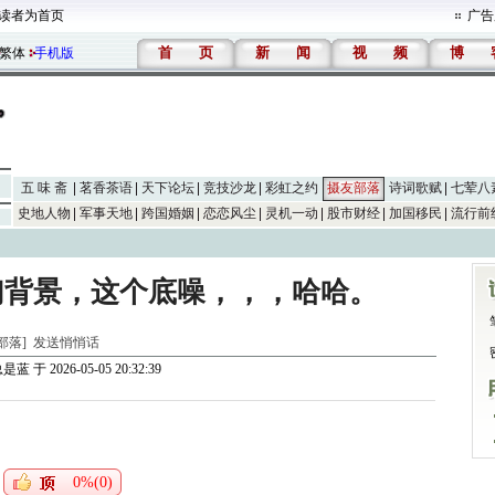
读者为首页
广告
首
页
新
闻
视
频
博
繁体
手机版
五 味 斋
茗香茶语
天下论坛
竞技沙龙
彩虹之约
摄友部落
诗词歌赋
七荤八
史地人物
军事天地
跨国婚姻
恋恋风尘
灵机一动
股市财经
加国移民
流行前
幻背景，这个底噪，，，哈哈。
友部落]
发送悄悄话
总是蓝
于 2026-05-05 20:32:39
0%(0)