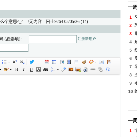
一
1
S
个意思^_^
/无内容 - 闲士9264 05/05/26 (14)
2
3
码 (必选项):
注册新用户
4
5
6
7
8
9
10
一
1