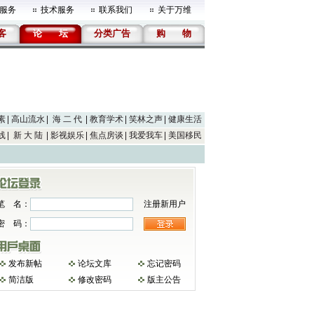
服务
技术服务
联系我们
关于万维
客
论
坛
分类广告
购
物
素
高山流水
海 二 代
教育学术
笑林之声
健康生活
线
新 大 陆
影视娱乐
焦点房谈
我爱我车
美国移民
笔 名：
注册新用户
密 码：
发布新帖
论坛文库
忘记密码
简洁版
修改密码
版主公告