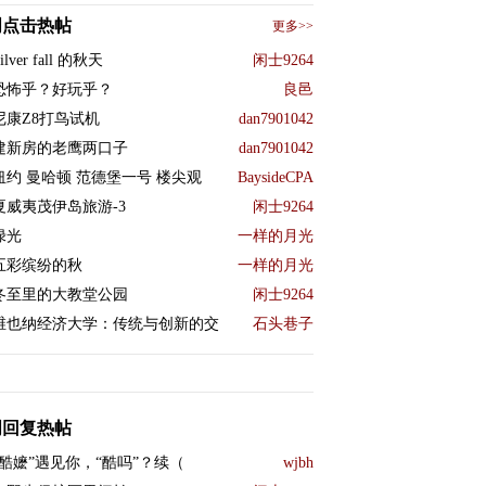
周点击热帖
更多>>
ilver fall 的秋天
闲士9264
恐怖乎？好玩乎？
良邑
尼康Z8打鸟试机
dan7901042
建新房的老鹰两口子
dan7901042
纽约 曼哈顿 范德堡一号 楼尖观
BaysideCPA
夏威夷茂伊岛旅游-3
闲士9264
绿光
一样的月光
五彩缤纷的秋
一样的月光
冬至里的大教堂公园
闲士9264
维也纳经济大学：传统与创新的交
石头巷子
周回复热帖
“酷嬷”遇见你，“酷吗”？续（
wjbh