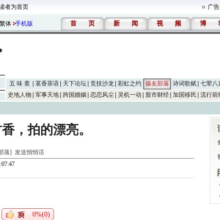
读者为首页
广告
首
页
新
闻
视
频
博
繁体
手机版
五 味 斋
茗香茶语
天下论坛
竞技沙龙
彩虹之约
摄友部落
诗词歌赋
七荤八
史地人物
军事天地
跨国婚姻
恋恋风尘
灵机一动
股市财经
加国移民
流行前
古香，拍的漂亮。
友部落]
发送悄悄话
:07:47
0%(0)