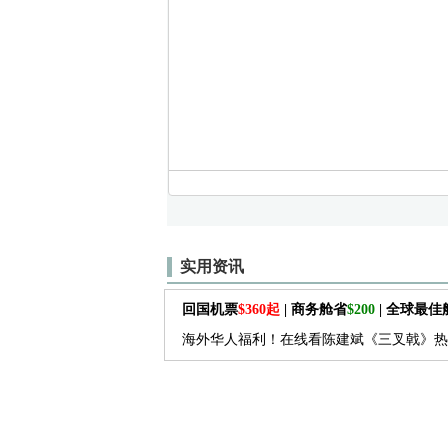
实用资讯
回国机票
$360起
| 商务舱省
$200
| 全球最
海外华人福利！在线看陈建斌《三叉戟》热