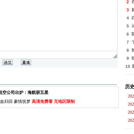
2
3
4
5
6
7
8
9
10
历
佳航空公司出炉：海航获五星
202
血归回 豪情筑梦
高清免费看 无地区限制
202
202
202