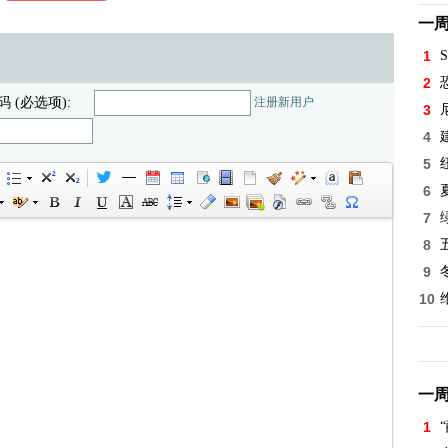
一
1
S
2
码 (必选项):
注册新用户
3
4
5
6
7
8
9
10
一
1