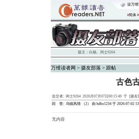
设万维
简体
版主：
白杨
、
闲士9264
万维读者网
>
摄友部落
> 跟帖
古色
送交者:
闲士9264
2026月07月07日00:15:49 于 [摄
回 答:
乌镇风情 （2）
由
hdhx1234
于 2026-07-02 13
无内容