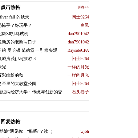
周点击热帖
更多>>
ilver fall 的秋天
闲士9264
恐怖乎？好玩乎？
良邑
尼康Z8打鸟试机
dan7901042
建新房的老鹰两口子
dan7901042
纽约 曼哈顿 范德堡一号 楼尖观
BaysideCPA
夏威夷茂伊岛旅游-3
闲士9264
绿光
一样的月光
五彩缤纷的秋
一样的月光
冬至里的大教堂公园
闲士9264
维也纳经济大学：传统与创新的交
石头巷子
周回复热帖
“酷嬷”遇见你，“酷吗”？续（
wjbh