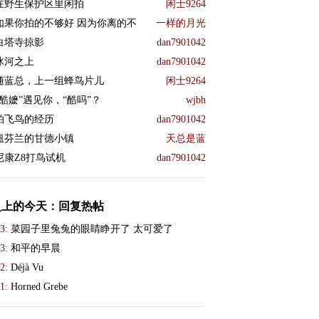
在野生保护区里闲拍
闲士9264
如果你拍的不够好 因为你离的不
一样的月光
白塔寺掠影
dan7901042
冰河之上
dan7901042
随蓝总，上一组蜂鸟片儿
闲士9264
“酷嬷”遇见你，“酷吗”？
wjbh
拍飞鸟的经历
dan7901042
纽芬兰的甘德小镇
天总是蓝
尼康Z8打鸟试机
dan7901042
史上的今天：回复热帖
3:
菜园子里兔兔的眼睛睁开了 太可爱了
3:
和平的早晨
2:
Déjà Vu
1:
Horned Grebe