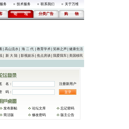
服务
技术服务
联系我们
关于万维
客
论
坛
分类广告
购
物
素
高山流水
海 二 代
教育学术
笑林之声
健康生活
线
新 大 陆
影视娱乐
焦点房谈
我爱我车
美国移民
笔 名：
注册新用户
密 码：
发布新帖
论坛文库
忘记密码
简洁版
修改密码
版主公告