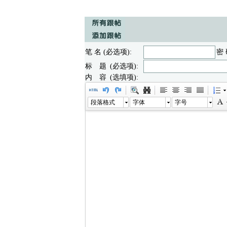
笔 名 (必选项):
密 
标 题 (必选项):
内 容 (选填项):
段落格式
字体
字号