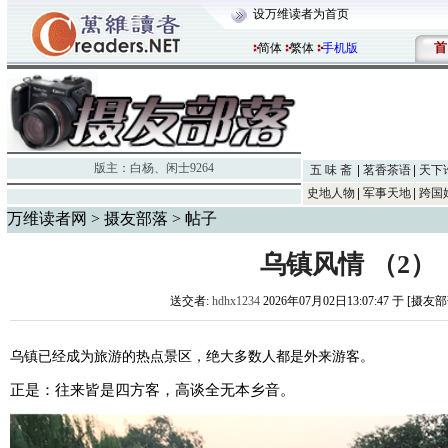
设万维读者为首页
首
简体
繁体
手机版
版主：
白杨
、
闲士9264
五 味 斋
茗香茶语
天下
史地人物
军事天地
跨国
万维读者网
>
摄友部落
> 帖子
乌镇风情 （2）
送交者:
hdhx1234
2026年07月02日13:07:47 于 [摄友
乌镇已经成为旅游的热点景区，绝大多数人都是外来游客。
正是：往来皆是四方客，高谈全无本乡音。